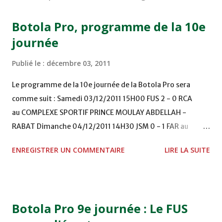
Botola Pro, programme de la 10e
journée
Publié le :
décembre 03, 2011
Le programme de la 10e journée de la Botola Pro sera
comme suit : Samedi 03/12/2011 15H00 FUS 2 - 0 RCA
au COMPLEXE SPORTIF PRINCE MOULAY ABDELLAH -
RABAT Dimanche 04/12/2011 14H30 JSM 0 - 1 FAR au
STADE M. LAGHDAF - LAAYOUNE 15H00 DHJ 0 - 0 KAC au
ENREGISTRER UN COMMENTAIRE
LIRE LA SUITE
TERRAIN EL ABDI - EL JADIDA 16h30 OCK 0 - 1 HUSA
COMPLEXE OCP - KHOURIBGA Lundi 05/12/2011
15H00 MAT - CRA au STADE SANIAT RMEL - TETOUANE
15h00 IZK - CODM au STADE 18 NOVEMBRE - KHEMISET
Botola Pro 9e journée : Le FUS
Mardi 06/12/2011 15H00 WAF - OCS au COMPLEXE SPORTIF