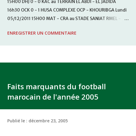
15H00 DHJ 0 - 0 KAC au TERRAIN EL ABDI - EL JADIDA
16h30 OCK 0 - 1 HUSA COMPLEXE OCP - KHOURIBGA Lundi
05/12/2011 15H00 MAT - CRA au STADE SANIAT RMEL -
TETOUANE 15h00 IZK - CODM au STADE 18 NOVEMBRE -
ENREGISTRER UN COMMENTAIRE
KHEMISET Mardi 06/12/2011 15H00 WAF - OCS au
COMPLEXE SPORTIF DE FES - FES WAC - MAS Reporté pour
cause de finale de la coupe de la CAF COMPLEXE SPORTIF
MOHAMMED VCASABLANCA
Faits marquants du football
marocain de l'année 2005
Publié le :
décembre 23, 2005