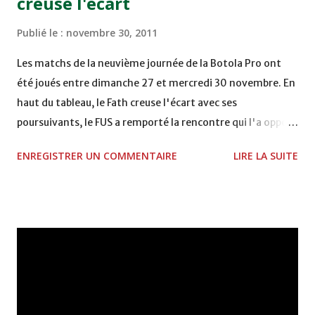
creuse l'écart
DE FES - FES WAC - MAS Reporté pour cause de finale de la
coupe de la CAF COMPLEXE SPORTIF MOHAMMED
Publié le :
novembre 30, 2011
VCASABLANCA
Les matchs de la neuvième journée de la Botola Pro ont
été joués entre dimanche 27 et mercredi 30 novembre. En
haut du tableau, le Fath creuse l'écart avec ses
poursuivants, le FUS a remporté la rencontre qui l'a opposé
à la Hassania d'Agadir au stade Al Inbiâat sur le score de 1 -
ENREGISTRER UN COMMENTAIRE
LIRE LA SUITE
2, Badr Kachani a ouvert la marque à la 38e pour les
visiteurs qui ont été rattrapés à la 74e sur un penalty
transformé par Mourad Batana, les leaders du
championnat ont maintenu leur pression sur le but des
joueurs soussis, et ont réussi à mener au score à la dernière
minute du temps réglementaire grâce à un but de Mourad
Benchrifa. Son poursuivant direct le CRA de son coté a
chuté à domicile face à l'OCK sur le score de 0 - 2. La