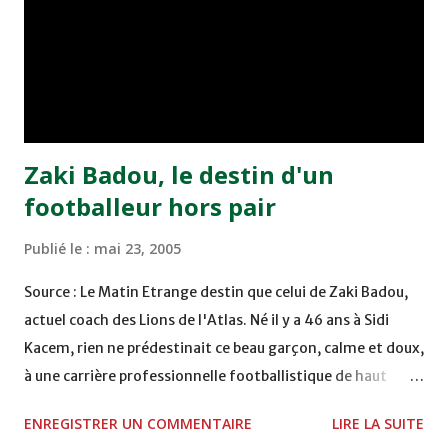
bonne affaire de la semaine a été réalisée par le Moghreb
de Tetouan qui s'est hissé à la deuxième place après avoir
remporté trois précieux points sur la pelouse du complexe
Moulay Abdallah face aux FAR grâce à un but marqué par
Abdeladim Khadrouf à la 61e...
Zaki Badou, le destin d'un
footballeur hors pair
Publié le :
mai 23, 2005
Source : Le Matin Etrange destin que celui de Zaki Badou,
actuel coach des Lions de l'Atlas. Né il y a 46 ans à Sidi
Kacem, rien ne prédestinait ce beau garçon, calme et doux,
à une carrière professionnelle footballistique de haut
rang. Car passionné par la chasse, héritage d'un père,
ENREGISTRER UN COMMENTAIRE
LIRE LA SUITE
également féru des armes, le jeune Zaki aura sa première