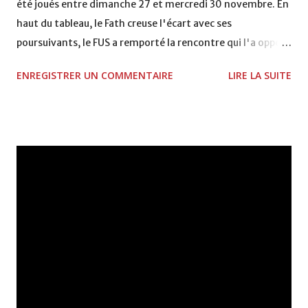
été joués entre dimanche 27 et mercredi 30 novembre. En
haut du tableau, le Fath creuse l'écart avec ses
poursuivants, le FUS a remporté la rencontre qui l'a opposé
à la Hassania d'Agadir au stade Al Inbiâat sur le score de 1 -
ENREGISTRER UN COMMENTAIRE
LIRE LA SUITE
2, Badr Kachani a ouvert la marque à la 38e pour les
visiteurs qui ont été rattrapés à la 74e sur un penalty
transformé par Mourad Batana, les leaders du
championnat ont maintenu leur pression sur le but des
joueurs soussis, et ont réussi à mener au score à la dernière
minute du temps réglementaire grâce à un but de Mourad
Benchrifa. Son poursuivant direct le CRA de son coté a
chuté à domicile face à l'OCK sur le score de 0 - 2. La
bonne affaire de la semaine a été réalisée par le Moghreb
de Tetouan qui s'est hissé à la deuxième place après avoir
remporté trois précieux points sur la pelouse du complexe
Moulay Abdallah face aux FAR grâce à un but marqué par