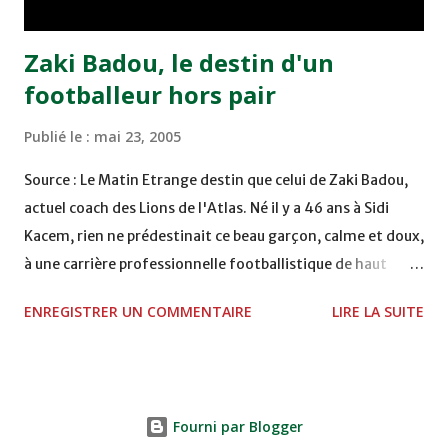
Abdeladim Khadrouf à la 61e...
Zaki Badou, le destin d'un
footballeur hors pair
Publié le :
mai 23, 2005
Source : Le Matin Etrange destin que celui de Zaki Badou,
actuel coach des Lions de l'Atlas. Né il y a 46 ans à Sidi
Kacem, rien ne prédestinait ce beau garçon, calme et doux,
à une carrière professionnelle footballistique de haut
rang. Car passionné par la chasse, héritage d'un père,
ENREGISTRER UN COMMENTAIRE
LIRE LA SUITE
également féru des armes, le jeune Zaki aura sa première
carabine à l'âge de …5 ans ! Passion qu'il va conjuguer par
la suite avec la plongée sous-marine. Des moments qui
permettent au sélectionneur national de décongestionner
Fourni par Blogger
lorsque la pression s'appesantit. Mais comme pour tous