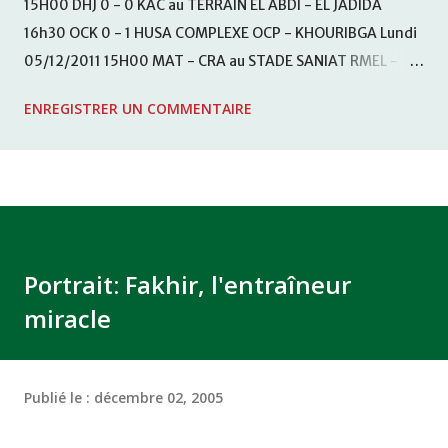
15H00 DHJ 0 - 0 KAC au TERRAIN EL ABDI - EL JADIDA
16h30 OCK 0 - 1 HUSA COMPLEXE OCP - KHOURIBGA Lundi
05/12/2011 15H00 MAT - CRA au STADE SANIAT RMEL -
TETOUANE 15h00 IZK - CODM au STADE 18 NOVEMBRE -
ENREGISTRER UN COMMENTAIRE
KHEMISET Mardi 06/12/2011 15H00 WAF - OCS au
COMPLEXE SPORTIF DE FES - FES WAC - MAS Reporté pour
cause de finale de la coupe de la CAF COMPLEXE SPORTIF
MOHAMMED VCASABLANCA
Portrait: Fakhir, l'entraîneur
miracle
Publié le :
décembre 02, 2005