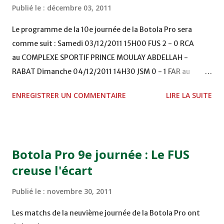
Publié le :
décembre 03, 2011
Le programme de la 10e journée de la Botola Pro sera
comme suit : Samedi 03/12/2011 15H00 FUS 2 - 0 RCA
au COMPLEXE SPORTIF PRINCE MOULAY ABDELLAH -
RABAT Dimanche 04/12/2011 14H30 JSM 0 - 1 FAR au
STADE M. LAGHDAF - LAAYOUNE 15H00 DHJ 0 - 0 KAC au
ENREGISTRER UN COMMENTAIRE
LIRE LA SUITE
TERRAIN EL ABDI - EL JADIDA 16h30 OCK 0 - 1 HUSA
COMPLEXE OCP - KHOURIBGA Lundi 05/12/2011
15H00 MAT - CRA au STADE SANIAT RMEL - TETOUANE
15h00 IZK - CODM au STADE 18 NOVEMBRE - KHEMISET
Botola Pro 9e journée : Le FUS
Mardi 06/12/2011 15H00 WAF - OCS au COMPLEXE SPORTIF
creuse l'écart
DE FES - FES WAC - MAS Reporté pour cause de finale de la
coupe de la CAF COMPLEXE SPORTIF MOHAMMED
Publié le :
novembre 30, 2011
VCASABLANCA
Les matchs de la neuvième journée de la Botola Pro ont