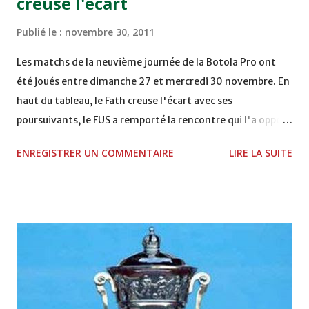
creuse l'écart
DE FES - FES WAC - MAS Reporté pour cause de finale de la
coupe de la CAF COMPLEXE SPORTIF MOHAMMED
Publié le :
novembre 30, 2011
VCASABLANCA
Les matchs de la neuvième journée de la Botola Pro ont
été joués entre dimanche 27 et mercredi 30 novembre. En
haut du tableau, le Fath creuse l'écart avec ses
poursuivants, le FUS a remporté la rencontre qui l'a opposé
à la Hassania d'Agadir au stade Al Inbiâat sur le score de 1 -
ENREGISTRER UN COMMENTAIRE
LIRE LA SUITE
2, Badr Kachani a ouvert la marque à la 38e pour les
visiteurs qui ont été rattrapés à la 74e sur un penalty
transformé par Mourad Batana, les leaders du
championnat ont maintenu leur pression sur le but des
joueurs soussis, et ont réussi à mener au score à la dernière
minute du temps réglementaire grâce à un but de Mourad
Benchrifa. Son poursuivant direct le CRA de son coté a
chuté à domicile face à l'OCK sur le score de 0 - 2. La