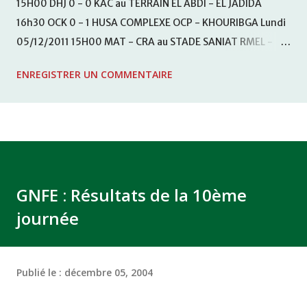
15H00 DHJ 0 - 0 KAC au TERRAIN EL ABDI - EL JADIDA
16h30 OCK 0 - 1 HUSA COMPLEXE OCP - KHOURIBGA Lundi
05/12/2011 15H00 MAT - CRA au STADE SANIAT RMEL -
TETOUANE 15h00 IZK - CODM au STADE 18 NOVEMBRE -
ENREGISTRER UN COMMENTAIRE
KHEMISET Mardi 06/12/2011 15H00 WAF - OCS au
COMPLEXE SPORTIF DE FES - FES WAC - MAS Reporté pour
cause de finale de la coupe de la CAF COMPLEXE SPORTIF
MOHAMMED VCASABLANCA
GNFE : Résultats de la 10ème
journée
Publié le :
décembre 05, 2004