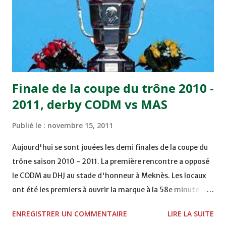
bonne affaire de la semaine a été réalisée par le Moghreb
de Tetouan qui s'est hissé à la deuxième place après avoir
remporté trois précieux points sur la pelouse du complexe
Moulay Abdallah face aux FAR grâce à un but marqué par
Abdeladim Khadrouf à la 61e...
Finale de la coupe du trône 2010 -
2011, derby CODM vs MAS
Publié le :
novembre 15, 2011
Aujourd'hui se sont jouées les demi finales de la coupe du
trône saison 2010 - 2011. La première rencontre a opposé
le CODM au DHJ au stade d'honneur à Meknès. Les locaux
ont été les premiers à ouvrir la marque à la 58e minute
grâce à un but d'Adil Hliouat. Les Doukkalis du DHJ ont
ENREGISTRER UN COMMENTAIRE
LIRE LA SUITE
réagi et ont failli égaliser sur pénalty à la 74e, mais