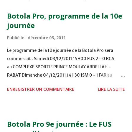
Botola Pro, programme de la 10e
journée
Publié le :
décembre 03, 2011
Le programme de la 10e journée de la Botola Pro sera
comme suit : Samedi 03/12/2011 15H00 FUS 2 - 0 RCA
au COMPLEXE SPORTIF PRINCE MOULAY ABDELLAH -
RABAT Dimanche 04/12/2011 14H30 JSM 0 - 1 FAR au
STADE M. LAGHDAF - LAAYOUNE 15H00 DHJ 0 - 0 KAC au
ENREGISTRER UN COMMENTAIRE
LIRE LA SUITE
TERRAIN EL ABDI - EL JADIDA 16h30 OCK 0 - 1 HUSA
COMPLEXE OCP - KHOURIBGA Lundi 05/12/2011
15H00 MAT - CRA au STADE SANIAT RMEL - TETOUANE
15h00 IZK - CODM au STADE 18 NOVEMBRE - KHEMISET
Botola Pro 9e journée : Le FUS
Mardi 06/12/2011 15H00 WAF - OCS au COMPLEXE SPORTIF