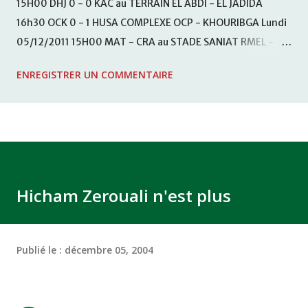
15H00 DHJ 0 - 0 KAC au TERRAIN EL ABDI - EL JADIDA
16h30 OCK 0 - 1 HUSA COMPLEXE OCP - KHOURIBGA Lundi
05/12/2011 15H00 MAT - CRA au STADE SANIAT RMEL -
TETOUANE 15h00 IZK - CODM au STADE 18 NOVEMBRE -
ENREGISTRER UN COMMENTAIRE
KHEMISET Mardi 06/12/2011 15H00 WAF - OCS au
COMPLEXE SPORTIF DE FES - FES WAC - MAS Reporté pour
cause de finale de la coupe de la CAF COMPLEXE SPORTIF
MOHAMMED VCASABLANCA
Hicham Zerouali n'est plus
Publié le :
décembre 05, 2004