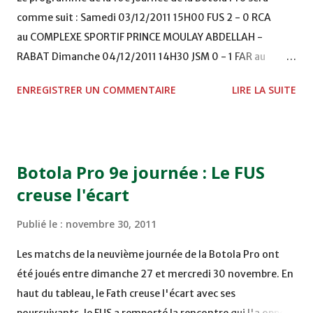
comme suit : Samedi 03/12/2011 15H00 FUS 2 - 0 RCA
au COMPLEXE SPORTIF PRINCE MOULAY ABDELLAH -
RABAT Dimanche 04/12/2011 14H30 JSM 0 - 1 FAR au
STADE M. LAGHDAF - LAAYOUNE 15H00 DHJ 0 - 0 KAC au
ENREGISTRER UN COMMENTAIRE
LIRE LA SUITE
TERRAIN EL ABDI - EL JADIDA 16h30 OCK 0 - 1 HUSA
COMPLEXE OCP - KHOURIBGA Lundi 05/12/2011
15H00 MAT - CRA au STADE SANIAT RMEL - TETOUANE
15h00 IZK - CODM au STADE 18 NOVEMBRE - KHEMISET
Botola Pro 9e journée : Le FUS
Mardi 06/12/2011 15H00 WAF - OCS au COMPLEXE SPORTIF
creuse l'écart
DE FES - FES WAC - MAS Reporté pour cause de finale de la
coupe de la CAF COMPLEXE SPORTIF MOHAMMED
Publié le :
novembre 30, 2011
VCASABLANCA
Les matchs de la neuvième journée de la Botola Pro ont
été joués entre dimanche 27 et mercredi 30 novembre. En
haut du tableau, le Fath creuse l'écart avec ses