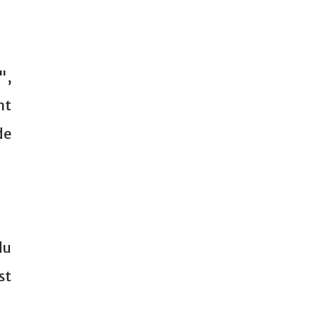
",
nt
de
du
st