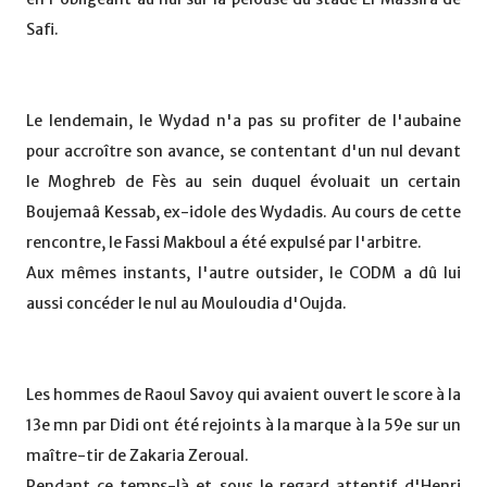
Safi.
Le lendemain, le Wydad n'a pas su profiter de l'aubaine
pour accroître son avance, se contentant d'un nul devant
le Moghreb de Fès au sein duquel évoluait un certain
Boujemaâ Kessab, ex-idole des Wydadis. Au cours de cette
rencontre, le Fassi Makboul a été expulsé par l'arbitre.
Aux mêmes instants, l'autre outsider, le CODM a dû lui
aussi concéder le nul au Mouloudia d'Oujda.
Les hommes de Raoul Savoy qui avaient ouvert le score à la
13e mn par Didi ont été rejoints à la marque à la 59e sur un
maître-tir de Zakaria Zeroual.
Pendant ce temps-là et sous le regard attentif d'Henri