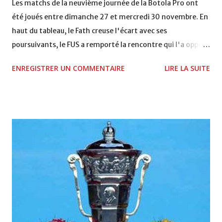
Les matchs de la neuvième journée de la Botola Pro ont
été joués entre dimanche 27 et mercredi 30 novembre. En
haut du tableau, le Fath creuse l'écart avec ses
poursuivants, le FUS a remporté la rencontre qui l'a opposé
à la Hassania d'Agadir au stade Al Inbiâat sur le score de 1 -
ENREGISTRER UN COMMENTAIRE
LIRE LA SUITE
2, Badr Kachani a ouvert la marque à la 38e pour les
visiteurs qui ont été rattrapés à la 74e sur un penalty
transformé par Mourad Batana, les leaders du
championnat ont maintenu leur pression sur le but des
joueurs soussis, et ont réussi à mener au score à la dernière
minute du temps réglementaire grâce à un but de Mourad
Benchrifa. Son poursuivant direct le CRA de son coté a
chuté à domicile face à l'OCK sur le score de 0 - 2. La
bonne affaire de la semaine a été réalisée par le Moghreb
de Tetouan qui s'est hissé à la deuxième place après avoir
remporté trois précieux points sur la pelouse du complexe