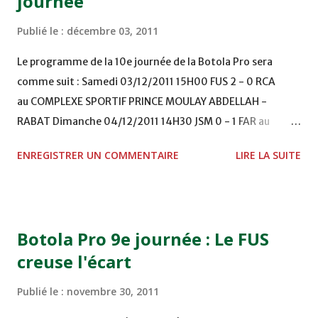
journée
Publié le :
décembre 03, 2011
Le programme de la 10e journée de la Botola Pro sera
comme suit : Samedi 03/12/2011 15H00 FUS 2 - 0 RCA
au COMPLEXE SPORTIF PRINCE MOULAY ABDELLAH -
RABAT Dimanche 04/12/2011 14H30 JSM 0 - 1 FAR au
STADE M. LAGHDAF - LAAYOUNE 15H00 DHJ 0 - 0 KAC au
ENREGISTRER UN COMMENTAIRE
LIRE LA SUITE
TERRAIN EL ABDI - EL JADIDA 16h30 OCK 0 - 1 HUSA
COMPLEXE OCP - KHOURIBGA Lundi 05/12/2011
15H00 MAT - CRA au STADE SANIAT RMEL - TETOUANE
15h00 IZK - CODM au STADE 18 NOVEMBRE - KHEMISET
Botola Pro 9e journée : Le FUS
Mardi 06/12/2011 15H00 WAF - OCS au COMPLEXE SPORTIF
creuse l'écart
DE FES - FES WAC - MAS Reporté pour cause de finale de la
coupe de la CAF COMPLEXE SPORTIF MOHAMMED
Publié le :
novembre 30, 2011
VCASABLANCA