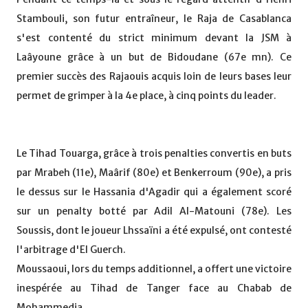
Stambouli, son futur entraîneur, le Raja de Casablanca
s'est contenté du strict minimum devant la JSM à
Laâyoune grâce à un but de Bidoudane (67e mn). Ce
premier succès des Rajaouis acquis loin de leurs bases leur
permet de grimper à la 4e place, à cinq points du leader.
Le Tihad Touarga, grâce à trois penalties convertis en buts
par Mrabeh (11e), Maârif (80e) et Benkerroum (90e), a pris
le dessus sur le Hassania d'Agadir qui a également scoré
sur un penalty botté par Adil Al-Matouni (78e). Les
Soussis, dont le joueur Lhssaïni a été expulsé, ont contesté
l'arbitrage d'El Guerch.
Moussaoui, lors du temps additionnel, a offert une victoire
inespérée au Tihad de Tanger face au Chabab de
Mohammedia.