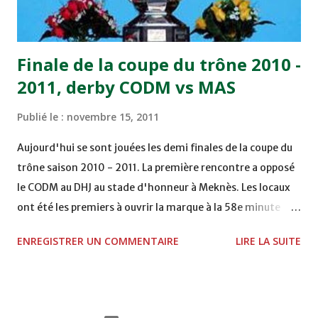
Moulay Abdallah face aux FAR grâce à un but marqué par
Abdeladim Khadrouf à la 61e...
Finale de la coupe du trône 2010 -
2011, derby CODM vs MAS
Publié le :
novembre 15, 2011
Aujourd'hui se sont jouées les demi finales de la coupe du
trône saison 2010 - 2011. La première rencontre a opposé
le CODM au DHJ au stade d'honneur à Meknès. Les locaux
ont été les premiers à ouvrir la marque à la 58e minute
grâce à un but d'Adil Hliouat. Les Doukkalis du DHJ ont
ENREGISTRER UN COMMENTAIRE
LIRE LA SUITE
réagi et ont failli égaliser sur pénalty à la 74e, mais
Abderrahim Chakir n'a pas réussi à le transformer. La
rencontre se termine sur le score d'un but à zéro
permettant ainsi au club de Meknès, promu cette année en