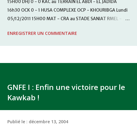
15H00 DHJ 0 - 0 KAC au TERRAIN EL ABDI - EL JADIDA
16h30 OCK 0 - 1 HUSA COMPLEXE OCP - KHOURIBGA Lundi
05/12/2011 15H00 MAT - CRA au STADE SANIAT RMEL -
TETOUANE 15h00 IZK - CODM au STADE 18 NOVEMBRE -
ENREGISTRER UN COMMENTAIRE
KHEMISET Mardi 06/12/2011 15H00 WAF - OCS au
COMPLEXE SPORTIF DE FES - FES WAC - MAS Reporté pour
cause de finale de la coupe de la CAF COMPLEXE SPORTIF
MOHAMMED VCASABLANCA
GNFE I : Enfin une victoire pour le
Kawkab !
Publié le :
décembre 13, 2004