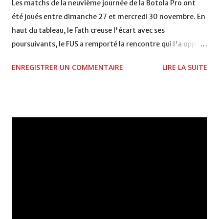
Les matchs de la neuvième journée de la Botola Pro ont
été joués entre dimanche 27 et mercredi 30 novembre. En
haut du tableau, le Fath creuse l'écart avec ses
poursuivants, le FUS a remporté la rencontre qui l'a opposé
à la Hassania d'Agadir au stade Al Inbiâat sur le score de 1 -
ENREGISTRER UN COMMENTAIRE
LIRE LA SUITE
2, Badr Kachani a ouvert la marque à la 38e pour les
visiteurs qui ont été rattrapés à la 74e sur un penalty
transformé par Mourad Batana, les leaders du
championnat ont maintenu leur pression sur le but des
joueurs soussis, et ont réussi à mener au score à la dernière
minute du temps réglementaire grâce à un but de Mourad
Benchrifa. Son poursuivant direct le CRA de son coté a
chuté à domicile face à l'OCK sur le score de 0 - 2. La
bonne affaire de la semaine a été réalisée par le Moghreb
de Tetouan qui s'est hissé à la deuxième place après avoir
remporté trois précieux points sur la pelouse du complexe