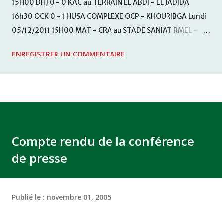
15H00 DHJ 0 - 0 KAC au TERRAIN EL ABDI - EL JADIDA
16h30 OCK 0 - 1 HUSA COMPLEXE OCP - KHOURIBGA Lundi
05/12/2011 15H00 MAT - CRA au STADE SANIAT RMEL -
TETOUANE 15h00 IZK - CODM au STADE 18 NOVEMBRE -
ENREGISTRER UN COMMENTAIRE
KHEMISET Mardi 06/12/2011 15H00 WAF - OCS au
COMPLEXE SPORTIF DE FES - FES WAC - MAS Reporté pour
cause de finale de la coupe de la CAF COMPLEXE SPORTIF
MOHAMMED VCASABLANCA
Compte rendu de la conférence
de presse
Publié le :
novembre 01, 2005