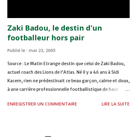
Moulay Abdallah face aux FAR grâce à un but marqué par
Abdeladim Khadrouf à la 61e...
Zaki Badou, le destin d'un
footballeur hors pair
Publié le :
mai 23, 2005
Source : Le Matin Etrange destin que celui de Zaki Badou,
actuel coach des Lions de l'Atlas. Né il y a 46 ans à Sidi
Kacem, rien ne prédestinait ce beau garçon, calme et doux,
à une carrière professionnelle footballistique de haut
rang. Car passionné par la chasse, héritage d'un père,
ENREGISTRER UN COMMENTAIRE
LIRE LA SUITE
également féru des armes, le jeune Zaki aura sa première
carabine à l'âge de …5 ans ! Passion qu'il va conjuguer par
la suite avec la plongée sous-marine. Des moments qui
permettent au sélectionneur national de décongestionner