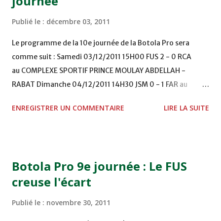
journée
Publié le :
décembre 03, 2011
Le programme de la 10e journée de la Botola Pro sera
comme suit : Samedi 03/12/2011 15H00 FUS 2 - 0 RCA
au COMPLEXE SPORTIF PRINCE MOULAY ABDELLAH -
RABAT Dimanche 04/12/2011 14H30 JSM 0 - 1 FAR au
STADE M. LAGHDAF - LAAYOUNE 15H00 DHJ 0 - 0 KAC au
ENREGISTRER UN COMMENTAIRE
LIRE LA SUITE
TERRAIN EL ABDI - EL JADIDA 16h30 OCK 0 - 1 HUSA
COMPLEXE OCP - KHOURIBGA Lundi 05/12/2011
15H00 MAT - CRA au STADE SANIAT RMEL - TETOUANE
15h00 IZK - CODM au STADE 18 NOVEMBRE - KHEMISET
Botola Pro 9e journée : Le FUS
Mardi 06/12/2011 15H00 WAF - OCS au COMPLEXE SPORTIF
creuse l'écart
DE FES - FES WAC - MAS Reporté pour cause de finale de la
coupe de la CAF COMPLEXE SPORTIF MOHAMMED
Publié le :
novembre 30, 2011
VCASABLANCA