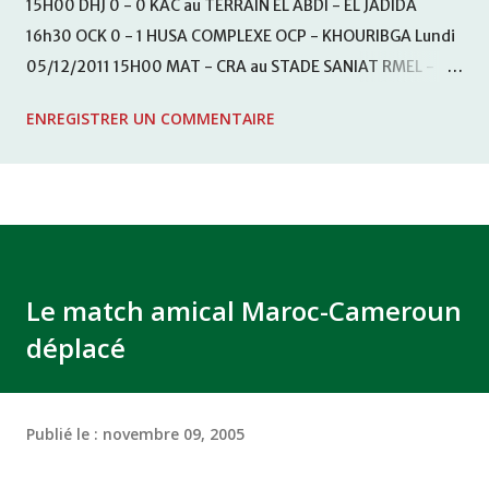
15H00 DHJ 0 - 0 KAC au TERRAIN EL ABDI - EL JADIDA
16h30 OCK 0 - 1 HUSA COMPLEXE OCP - KHOURIBGA Lundi
05/12/2011 15H00 MAT - CRA au STADE SANIAT RMEL -
TETOUANE 15h00 IZK - CODM au STADE 18 NOVEMBRE -
ENREGISTRER UN COMMENTAIRE
KHEMISET Mardi 06/12/2011 15H00 WAF - OCS au
COMPLEXE SPORTIF DE FES - FES WAC - MAS Reporté pour
cause de finale de la coupe de la CAF COMPLEXE SPORTIF
MOHAMMED VCASABLANCA
Le match amical Maroc-Cameroun
déplacé
Publié le :
novembre 09, 2005