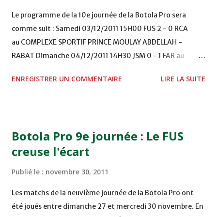
Le programme de la 10e journée de la Botola Pro sera
comme suit : Samedi 03/12/2011 15H00 FUS 2 - 0 RCA
au COMPLEXE SPORTIF PRINCE MOULAY ABDELLAH -
RABAT Dimanche 04/12/2011 14H30 JSM 0 - 1 FAR au
STADE M. LAGHDAF - LAAYOUNE 15H00 DHJ 0 - 0 KAC au
ENREGISTRER UN COMMENTAIRE
LIRE LA SUITE
TERRAIN EL ABDI - EL JADIDA 16h30 OCK 0 - 1 HUSA
COMPLEXE OCP - KHOURIBGA Lundi 05/12/2011
15H00 MAT - CRA au STADE SANIAT RMEL - TETOUANE
15h00 IZK - CODM au STADE 18 NOVEMBRE - KHEMISET
Botola Pro 9e journée : Le FUS
Mardi 06/12/2011 15H00 WAF - OCS au COMPLEXE SPORTIF
creuse l'écart
DE FES - FES WAC - MAS Reporté pour cause de finale de la
coupe de la CAF COMPLEXE SPORTIF MOHAMMED
Publié le :
novembre 30, 2011
VCASABLANCA
Les matchs de la neuvième journée de la Botola Pro ont
été joués entre dimanche 27 et mercredi 30 novembre. En