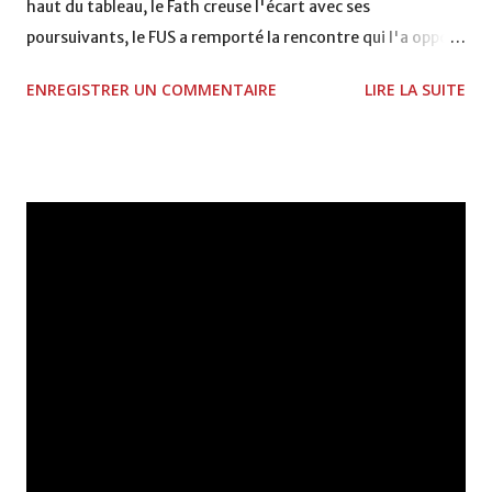
haut du tableau, le Fath creuse l'écart avec ses
poursuivants, le FUS a remporté la rencontre qui l'a opposé
à la Hassania d'Agadir au stade Al Inbiâat sur le score de 1 -
ENREGISTRER UN COMMENTAIRE
LIRE LA SUITE
2, Badr Kachani a ouvert la marque à la 38e pour les
visiteurs qui ont été rattrapés à la 74e sur un penalty
transformé par Mourad Batana, les leaders du
championnat ont maintenu leur pression sur le but des
joueurs soussis, et ont réussi à mener au score à la dernière
minute du temps réglementaire grâce à un but de Mourad
Benchrifa. Son poursuivant direct le CRA de son coté a
chuté à domicile face à l'OCK sur le score de 0 - 2. La
bonne affaire de la semaine a été réalisée par le Moghreb
de Tetouan qui s'est hissé à la deuxième place après avoir
remporté trois précieux points sur la pelouse du complexe
Moulay Abdallah face aux FAR grâce à un but marqué par
Abdeladim Khadrouf à la 61e...