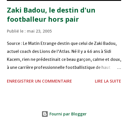
Zaki Badou, le destin d'un
footballeur hors pair
Publié le :
mai 23, 2005
Source : Le Matin Etrange destin que celui de Zaki Badou,
actuel coach des Lions de l'Atlas. Né il y a 46 ans à Sidi
Kacem, rien ne prédestinait ce beau garçon, calme et doux,
à une carrière professionnelle footballistique de haut
rang. Car passionné par la chasse, héritage d'un père,
ENREGISTRER UN COMMENTAIRE
LIRE LA SUITE
également féru des armes, le jeune Zaki aura sa première
carabine à l'âge de …5 ans ! Passion qu'il va conjuguer par
la suite avec la plongée sous-marine. Des moments qui
permettent au sélectionneur national de décongestionner
Fourni par Blogger
lorsque la pression s'appesantit. Mais comme pour tous
les jeunes de son âge, l'appel du ballon rond est