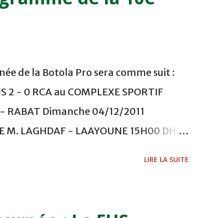
ée de la Botola Pro sera comme suit :
US 2 - 0 RCA au COMPLEXE SPORTIF
 RABAT Dimanche 04/12/2011
ADE M. LAGHDAF - LAAYOUNE 15H00 DHJ 0
 - EL JADIDA 16h30 OCK 0 - 1 HUSA
LIRE LA SUITE
 Lundi 05/12/2011 15H00 MAT - CRA
ETOUANE 15h00 IZK - CODM au STADE 18
i 06/12/2011 15H00 WAF - OCS au