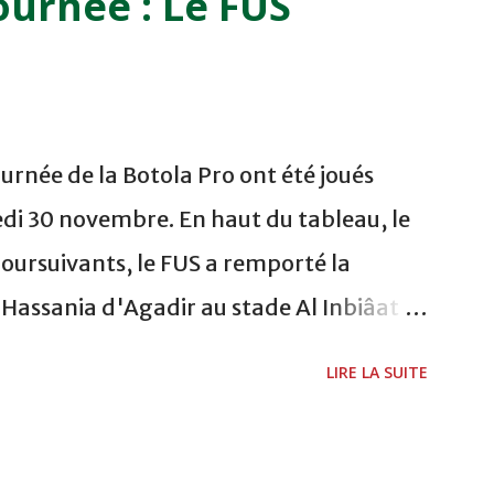
ournée : Le FUS
 FES WAC - MAS Reporté pour cause de
CAF COMPLEXE SPORTIF MOHAMMED
urnée de la Botola Pro ont été joués
di 30 novembre. En haut du tableau, le
poursuivants, le FUS a remporté la
a Hassania d'Agadir au stade Al Inbiâat
chani a ouvert la marque à la 38e pour les
LIRE LA SUITE
és à la 74e sur un penalty transformé par
 du championnat ont maintenu leur
s soussis, et ont réussi à mener au score à