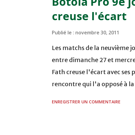
Botola Pro 9e j
COMPLEXE SPORTIF DE FES -
creuse l'écart
finale de la coupe de la 
VCASABLANCA
Publié le :
novembre 30, 2011
Les matchs de la neuvième jo
entre dimanche 27 et mercre
Fath creuse l'écart avec ses 
rencontre qui l'a opposé à l
sur le score de 1 - 2, Badr Ka
ENREGISTRER UN COMMENTAIRE
visiteurs qui ont été rattrap
Mourad Batana, les leaders
pression sur le but des joueur