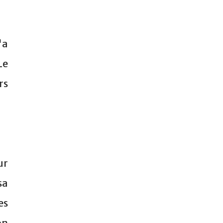
'a
Le
rs
ur
sa
es
on