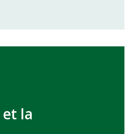
inale de la coupe de la CAF
VCASABLANCA
 et la