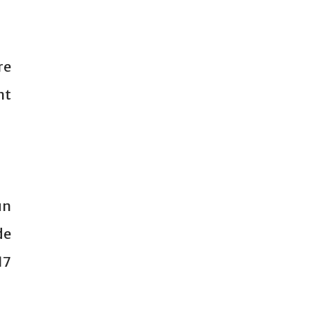
re
nt
un
de
17