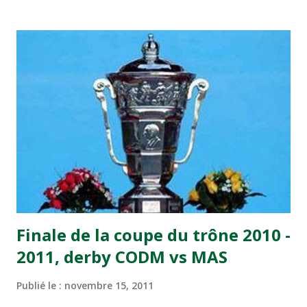
transformé par Mourad Batana, les leaders du
championnat ont maintenu leur pression sur le but des
joueurs soussis, et ont réussi à mener au score à la dernière
minute du temps réglementaire grâce à un but de Mourad
Benchrifa. Son poursuivant direct le CRA de son coté a
chuté à domicile face à l'OCK sur le score de 0 - 2. La
bonne affaire de la semaine a été réalisée par le Moghreb
de Tetouan qui s'est hissé à la deuxième place après avoir
remporté trois précieux points sur la pelouse du complexe
Moulay Abdallah face aux FAR grâce à un but marqué par
Abdeladim Khadrouf à la 61e...
Finale de la coupe du trône 2010 -
2011, derby CODM vs MAS
Publié le :
novembre 15, 2011