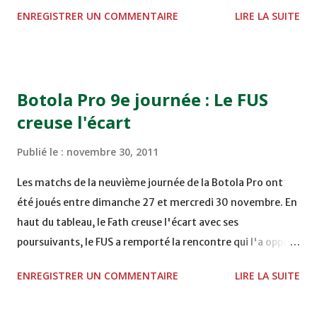
STADE M. LAGHDAF - LAAYOUNE 15H00 DHJ 0 - 0 KAC au
ENREGISTRER UN COMMENTAIRE
LIRE LA SUITE
TERRAIN EL ABDI - EL JADIDA 16h30 OCK 0 - 1 HUSA
COMPLEXE OCP - KHOURIBGA Lundi 05/12/2011
15H00 MAT - CRA au STADE SANIAT RMEL - TETOUANE
15h00 IZK - CODM au STADE 18 NOVEMBRE - KHEMISET
Botola Pro 9e journée : Le FUS
Mardi 06/12/2011 15H00 WAF - OCS au COMPLEXE SPORTIF
creuse l'écart
DE FES - FES WAC - MAS Reporté pour cause de finale de la
coupe de la CAF COMPLEXE SPORTIF MOHAMMED
Publié le :
novembre 30, 2011
VCASABLANCA
Les matchs de la neuvième journée de la Botola Pro ont
été joués entre dimanche 27 et mercredi 30 novembre. En
haut du tableau, le Fath creuse l'écart avec ses
poursuivants, le FUS a remporté la rencontre qui l'a opposé
à la Hassania d'Agadir au stade Al Inbiâat sur le score de 1 -
ENREGISTRER UN COMMENTAIRE
LIRE LA SUITE
2, Badr Kachani a ouvert la marque à la 38e pour les
visiteurs qui ont été rattrapés à la 74e sur un penalty