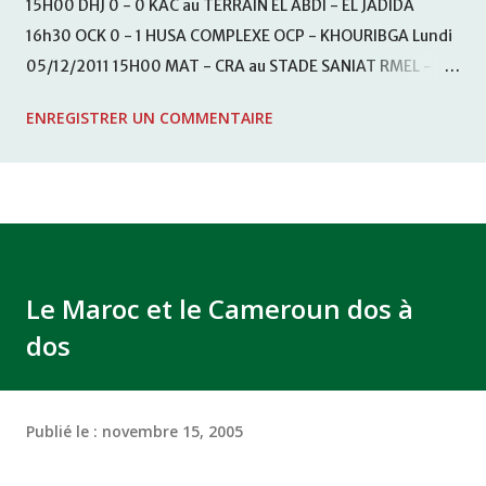
15H00 DHJ 0 - 0 KAC au TERRAIN EL ABDI - EL JADIDA
16h30 OCK 0 - 1 HUSA COMPLEXE OCP - KHOURIBGA Lundi
05/12/2011 15H00 MAT - CRA au STADE SANIAT RMEL -
TETOUANE 15h00 IZK - CODM au STADE 18 NOVEMBRE -
ENREGISTRER UN COMMENTAIRE
KHEMISET Mardi 06/12/2011 15H00 WAF - OCS au
COMPLEXE SPORTIF DE FES - FES WAC - MAS Reporté pour
cause de finale de la coupe de la CAF COMPLEXE SPORTIF
MOHAMMED VCASABLANCA
Le Maroc et le Cameroun dos à
dos
Publié le :
novembre 15, 2005