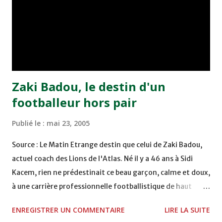
bonne affaire de la semaine a été réalisée par le Moghreb
de Tetouan qui s'est hissé à la deuxième place après avoir
remporté trois précieux points sur la pelouse du complexe
Moulay Abdallah face aux FAR grâce à un but marqué par
Abdeladim Khadrouf à la 61e...
Zaki Badou, le destin d'un
footballeur hors pair
Publié le :
mai 23, 2005
Source : Le Matin Etrange destin que celui de Zaki Badou,
actuel coach des Lions de l'Atlas. Né il y a 46 ans à Sidi
Kacem, rien ne prédestinait ce beau garçon, calme et doux,
à une carrière professionnelle footballistique de haut
rang. Car passionné par la chasse, héritage d'un père,
ENREGISTRER UN COMMENTAIRE
LIRE LA SUITE
également féru des armes, le jeune Zaki aura sa première