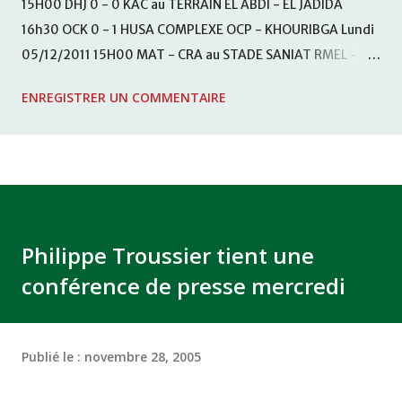
15H00 DHJ 0 - 0 KAC au TERRAIN EL ABDI - EL JADIDA
16h30 OCK 0 - 1 HUSA COMPLEXE OCP - KHOURIBGA Lundi
05/12/2011 15H00 MAT - CRA au STADE SANIAT RMEL -
TETOUANE 15h00 IZK - CODM au STADE 18 NOVEMBRE -
ENREGISTRER UN COMMENTAIRE
KHEMISET Mardi 06/12/2011 15H00 WAF - OCS au
COMPLEXE SPORTIF DE FES - FES WAC - MAS Reporté pour
cause de finale de la coupe de la CAF COMPLEXE SPORTIF
MOHAMMED VCASABLANCA
Philippe Troussier tient une
conférence de presse mercredi
Publié le :
novembre 28, 2005