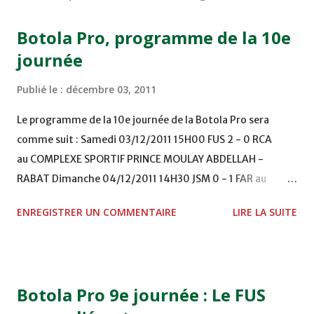
Botola Pro, programme de la 10e
journée
Publié le :
décembre 03, 2011
Le programme de la 10e journée de la Botola Pro sera
comme suit : Samedi 03/12/2011 15H00 FUS 2 - 0 RCA
au COMPLEXE SPORTIF PRINCE MOULAY ABDELLAH -
RABAT Dimanche 04/12/2011 14H30 JSM 0 - 1 FAR au
STADE M. LAGHDAF - LAAYOUNE 15H00 DHJ 0 - 0 KAC au
ENREGISTRER UN COMMENTAIRE
LIRE LA SUITE
TERRAIN EL ABDI - EL JADIDA 16h30 OCK 0 - 1 HUSA
COMPLEXE OCP - KHOURIBGA Lundi 05/12/2011
15H00 MAT - CRA au STADE SANIAT RMEL - TETOUANE
15h00 IZK - CODM au STADE 18 NOVEMBRE - KHEMISET
Botola Pro 9e journée : Le FUS
Mardi 06/12/2011 15H00 WAF - OCS au COMPLEXE SPORTIF