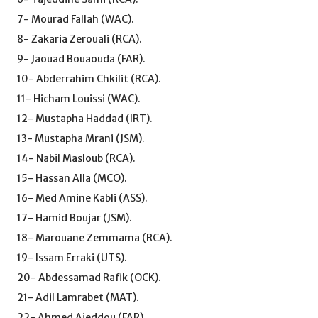
7- Mourad Fallah (WAC).
8- Zakaria Zerouali (RCA).
9- Jaouad Bouaouda (FAR).
10- Abderrahim Chkilit (RCA).
11- Hicham Louissi (WAC).
12- Mustapha Haddad (IRT).
13- Mustapha Mrani (JSM).
14- Nabil Masloub (RCA).
15- Hassan Alla (MCO).
16- Med Amine Kabli (ASS).
17- Hamid Boujar (JSM).
18- Marouane Zemmama (RCA).
19- Issam Erraki (UTS).
20- Abdessamad Rafik (OCK).
21- Adil Lamrabet (MAT).
22- Ahmed Ajeddou (FAR).