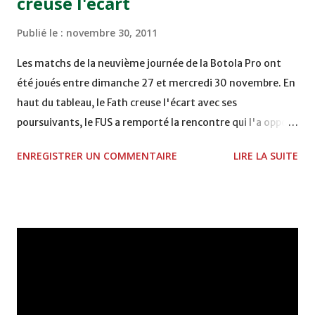
creuse l'écart
DE FES - FES WAC - MAS Reporté pour cause de finale de la
coupe de la CAF COMPLEXE SPORTIF MOHAMMED
Publié le :
novembre 30, 2011
VCASABLANCA
Les matchs de la neuvième journée de la Botola Pro ont
été joués entre dimanche 27 et mercredi 30 novembre. En
haut du tableau, le Fath creuse l'écart avec ses
poursuivants, le FUS a remporté la rencontre qui l'a opposé
à la Hassania d'Agadir au stade Al Inbiâat sur le score de 1 -
ENREGISTRER UN COMMENTAIRE
LIRE LA SUITE
2, Badr Kachani a ouvert la marque à la 38e pour les
visiteurs qui ont été rattrapés à la 74e sur un penalty
transformé par Mourad Batana, les leaders du
championnat ont maintenu leur pression sur le but des
joueurs soussis, et ont réussi à mener au score à la dernière
minute du temps réglementaire grâce à un but de Mourad
Benchrifa. Son poursuivant direct le CRA de son coté a
chuté à domicile face à l'OCK sur le score de 0 - 2. La