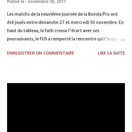
Publié le :
novembre 30, 2011
VCASABLANCA
Les matchs de la neuvième journée de la Botola Pro ont
été joués entre dimanche 27 et mercredi 30 novembre. En
haut du tableau, le Fath creuse l'écart avec ses
poursuivants, le FUS a remporté la rencontre qui l'a opposé
à la Hassania d'Agadir au stade Al Inbiâat sur le score de 1 -
ENREGISTRER UN COMMENTAIRE
LIRE LA SUITE
2, Badr Kachani a ouvert la marque à la 38e pour les
visiteurs qui ont été rattrapés à la 74e sur un penalty
transformé par Mourad Batana, les leaders du
championnat ont maintenu leur pression sur le but des
joueurs soussis, et ont réussi à mener au score à la dernière
minute du temps réglementaire grâce à un but de Mourad
Benchrifa. Son poursuivant direct le CRA de son coté a
chuté à domicile face à l'OCK sur le score de 0 - 2. La
bonne affaire de la semaine a été réalisée par le Moghreb
de Tetouan qui s'est hissé à la deuxième place après avoir