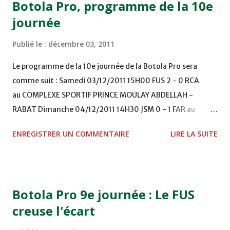
Botola Pro, programme de la 10e
journée
Publié le :
décembre 03, 2011
Le programme de la 10e journée de la Botola Pro sera
comme suit : Samedi 03/12/2011 15H00 FUS 2 - 0 RCA
au COMPLEXE SPORTIF PRINCE MOULAY ABDELLAH -
RABAT Dimanche 04/12/2011 14H30 JSM 0 - 1 FAR au
STADE M. LAGHDAF - LAAYOUNE 15H00 DHJ 0 - 0 KAC au
ENREGISTRER UN COMMENTAIRE
LIRE LA SUITE
TERRAIN EL ABDI - EL JADIDA 16h30 OCK 0 - 1 HUSA
COMPLEXE OCP - KHOURIBGA Lundi 05/12/2011
15H00 MAT - CRA au STADE SANIAT RMEL - TETOUANE
15h00 IZK - CODM au STADE 18 NOVEMBRE - KHEMISET
Botola Pro 9e journée : Le FUS
Mardi 06/12/2011 15H00 WAF - OCS au COMPLEXE SPORTIF
creuse l'écart
DE FES - FES WAC - MAS Reporté pour cause de finale de la
coupe de la CAF COMPLEXE SPORTIF MOHAMMED