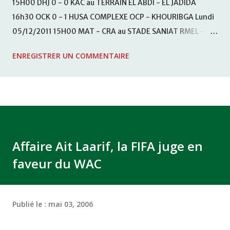
15H00 DHJ 0 - 0 KAC au TERRAIN EL ABDI - EL JADIDA
16h30 OCK 0 - 1 HUSA COMPLEXE OCP - KHOURIBGA Lundi
05/12/2011 15H00 MAT - CRA au STADE SANIAT RMEL -
TETOUANE 15h00 IZK - CODM au STADE 18 NOVEMBRE -
ENREGISTRER UN COMMENTAIRE
KHEMISET Mardi 06/12/2011 15H00 WAF - OCS au
COMPLEXE SPORTIF DE FES - FES WAC - MAS Reporté pour
cause de finale de la coupe de la CAF COMPLEXE SPORTIF
MOHAMMED VCASABLANCA
Affaire Ait Laarif, la FIFA juge en
faveur du WAC
Publié le :
mai 03, 2006