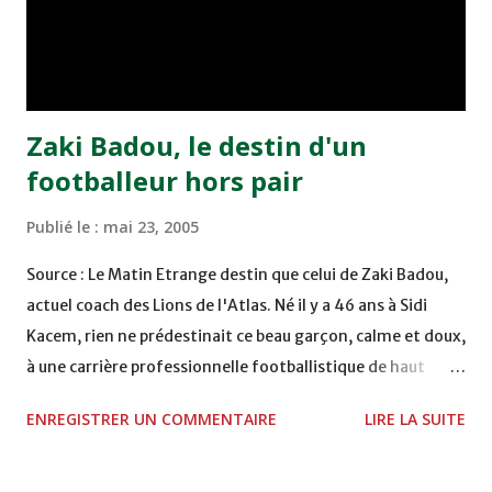
remporté trois précieux points sur la pelouse du complexe
Moulay Abdallah face aux FAR grâce à un but marqué par
Abdeladim Khadrouf à la 61e...
Zaki Badou, le destin d'un
footballeur hors pair
Publié le :
mai 23, 2005
Source : Le Matin Etrange destin que celui de Zaki Badou,
actuel coach des Lions de l'Atlas. Né il y a 46 ans à Sidi
Kacem, rien ne prédestinait ce beau garçon, calme et doux,
à une carrière professionnelle footballistique de haut
rang. Car passionné par la chasse, héritage d'un père,
ENREGISTRER UN COMMENTAIRE
LIRE LA SUITE
également féru des armes, le jeune Zaki aura sa première
carabine à l'âge de …5 ans ! Passion qu'il va conjuguer par
la suite avec la plongée sous-marine. Des moments qui