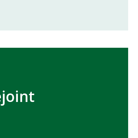
inale de la coupe de la CAF
VCASABLANCA
joint