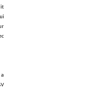
it
ui
ur
ec
 a
SV