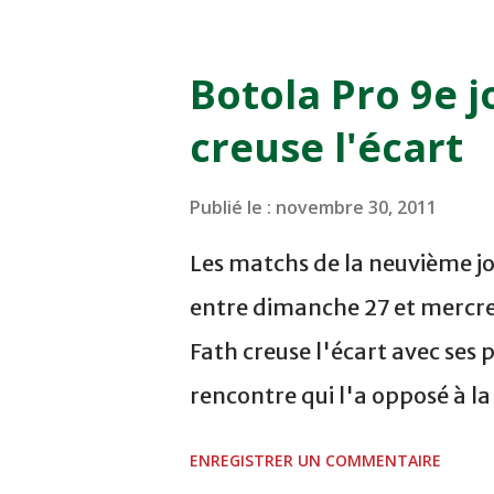
au STADE SANIAT RMEL - T
NOVEMBRE - KHEMISET Mard
Botola Pro 9e j
COMPLEXE SPORTIF DE FES -
creuse l'écart
finale de la coupe de la 
VCASABLANCA
Publié le :
novembre 30, 2011
Les matchs de la neuvième jo
entre dimanche 27 et mercre
Fath creuse l'écart avec ses 
rencontre qui l'a opposé à l
sur le score de 1 - 2, Badr Ka
ENREGISTRER UN COMMENTAIRE
visiteurs qui ont été rattrap