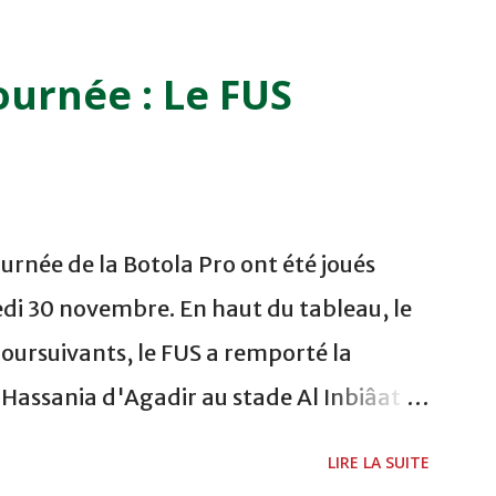
ETOUANE 15h00 IZK - CODM au STADE 18
i 06/12/2011 15H00 WAF - OCS au
ournée : Le FUS
 FES WAC - MAS Reporté pour cause de
CAF COMPLEXE SPORTIF MOHAMMED
urnée de la Botola Pro ont été joués
di 30 novembre. En haut du tableau, le
poursuivants, le FUS a remporté la
a Hassania d'Agadir au stade Al Inbiâat
chani a ouvert la marque à la 38e pour les
LIRE LA SUITE
és à la 74e sur un penalty transformé par