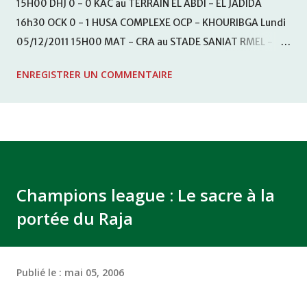
15H00 DHJ 0 - 0 KAC au TERRAIN EL ABDI - EL JADIDA
16h30 OCK 0 - 1 HUSA COMPLEXE OCP - KHOURIBGA Lundi
05/12/2011 15H00 MAT - CRA au STADE SANIAT RMEL -
TETOUANE 15h00 IZK - CODM au STADE 18 NOVEMBRE -
ENREGISTRER UN COMMENTAIRE
KHEMISET Mardi 06/12/2011 15H00 WAF - OCS au
COMPLEXE SPORTIF DE FES - FES WAC - MAS Reporté pour
cause de finale de la coupe de la CAF COMPLEXE SPORTIF
MOHAMMED VCASABLANCA
Champions league : Le sacre à la
portée du Raja
Publié le :
mai 05, 2006