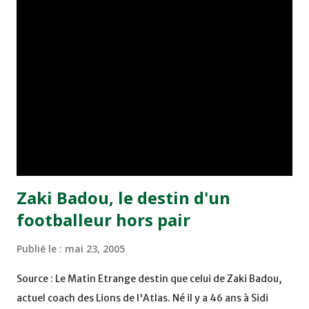
joueurs soussis, et ont réussi à mener au score à la dernière
minute du temps réglementaire grâce à un but de Mourad
Benchrifa. Son poursuivant direct le CRA de son coté a
chuté à domicile face à l'OCK sur le score de 0 - 2. La
bonne affaire de la semaine a été réalisée par le Moghreb
de Tetouan qui s'est hissé à la deuxième place après avoir
remporté trois précieux points sur la pelouse du complexe
Moulay Abdallah face aux FAR grâce à un but marqué par
Abdeladim Khadrouf à la 61e...
Zaki Badou, le destin d'un
footballeur hors pair
Publié le :
mai 23, 2005
Source : Le Matin Etrange destin que celui de Zaki Badou,
actuel coach des Lions de l'Atlas. Né il y a 46 ans à Sidi