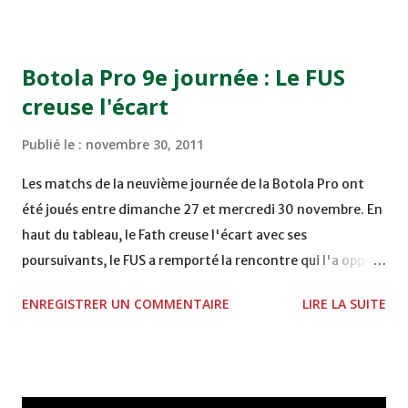
COMPLEXE OCP - KHOURIBGA Lundi 05/12/2011
15H00 MAT - CRA au STADE SANIAT RMEL - TETOUANE
15h00 IZK - CODM au STADE 18 NOVEMBRE - KHEMISET
Botola Pro 9e journée : Le FUS
Mardi 06/12/2011 15H00 WAF - OCS au COMPLEXE SPORTIF
creuse l'écart
DE FES - FES WAC - MAS Reporté pour cause de finale de la
coupe de la CAF COMPLEXE SPORTIF MOHAMMED
Publié le :
novembre 30, 2011
VCASABLANCA
Les matchs de la neuvième journée de la Botola Pro ont
été joués entre dimanche 27 et mercredi 30 novembre. En
haut du tableau, le Fath creuse l'écart avec ses
poursuivants, le FUS a remporté la rencontre qui l'a opposé
à la Hassania d'Agadir au stade Al Inbiâat sur le score de 1 -
ENREGISTRER UN COMMENTAIRE
LIRE LA SUITE
2, Badr Kachani a ouvert la marque à la 38e pour les
visiteurs qui ont été rattrapés à la 74e sur un penalty
transformé par Mourad Batana, les leaders du
championnat ont maintenu leur pression sur le but des