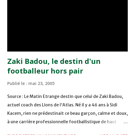
chuté à domicile face à l'OCK sur le score de 0 - 2. La
bonne affaire de la semaine a été réalisée par le Moghreb
de Tetouan qui s'est hissé à la deuxième place après avoir
remporté trois précieux points sur la pelouse du complexe
Moulay Abdallah face aux FAR grâce à un but marqué par
Abdeladim Khadrouf à la 61e...
Zaki Badou, le destin d'un
footballeur hors pair
Publié le :
mai 23, 2005
Source : Le Matin Etrange destin que celui de Zaki Badou,
actuel coach des Lions de l'Atlas. Né il y a 46 ans à Sidi
Kacem, rien ne prédestinait ce beau garçon, calme et doux,
à une carrière professionnelle footballistique de haut
rang. Car passionné par la chasse, héritage d'un père,