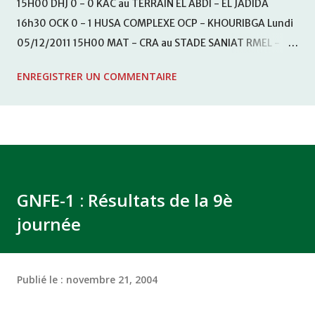
15H00 DHJ 0 - 0 KAC au TERRAIN EL ABDI - EL JADIDA
16h30 OCK 0 - 1 HUSA COMPLEXE OCP - KHOURIBGA Lundi
05/12/2011 15H00 MAT - CRA au STADE SANIAT RMEL -
TETOUANE 15h00 IZK - CODM au STADE 18 NOVEMBRE -
ENREGISTRER UN COMMENTAIRE
KHEMISET Mardi 06/12/2011 15H00 WAF - OCS au
COMPLEXE SPORTIF DE FES - FES WAC - MAS Reporté pour
cause de finale de la coupe de la CAF COMPLEXE SPORTIF
MOHAMMED VCASABLANCA
GNFE-1 : Résultats de la 9è
journée
Publié le :
novembre 21, 2004