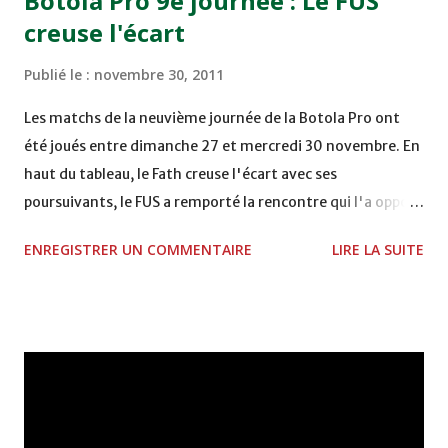
Botola Pro 9e journée : Le FUS
Mardi 06/12/2011 15H00 WAF - OCS au COMPLEXE SPORTIF
creuse l'écart
DE FES - FES WAC - MAS Reporté pour cause de finale de la
coupe de la CAF COMPLEXE SPORTIF MOHAMMED
Publié le :
novembre 30, 2011
VCASABLANCA
Les matchs de la neuvième journée de la Botola Pro ont
été joués entre dimanche 27 et mercredi 30 novembre. En
haut du tableau, le Fath creuse l'écart avec ses
poursuivants, le FUS a remporté la rencontre qui l'a opposé
à la Hassania d'Agadir au stade Al Inbiâat sur le score de 1 -
ENREGISTRER UN COMMENTAIRE
LIRE LA SUITE
2, Badr Kachani a ouvert la marque à la 38e pour les
visiteurs qui ont été rattrapés à la 74e sur un penalty
transformé par Mourad Batana, les leaders du
championnat ont maintenu leur pression sur le but des
joueurs soussis, et ont réussi à mener au score à la dernière
minute du temps réglementaire grâce à un but de Mourad
Benchrifa. Son poursuivant direct le CRA de son coté a