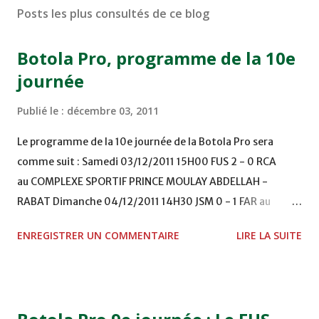
Posts les plus consultés de ce blog
Botola Pro, programme de la 10e
journée
Publié le :
décembre 03, 2011
Le programme de la 10e journée de la Botola Pro sera
comme suit : Samedi 03/12/2011 15H00 FUS 2 - 0 RCA
au COMPLEXE SPORTIF PRINCE MOULAY ABDELLAH -
RABAT Dimanche 04/12/2011 14H30 JSM 0 - 1 FAR au
STADE M. LAGHDAF - LAAYOUNE 15H00 DHJ 0 - 0 KAC au
ENREGISTRER UN COMMENTAIRE
LIRE LA SUITE
TERRAIN EL ABDI - EL JADIDA 16h30 OCK 0 - 1 HUSA
COMPLEXE OCP - KHOURIBGA Lundi 05/12/2011
15H00 MAT - CRA au STADE SANIAT RMEL - TETOUANE
15h00 IZK - CODM au STADE 18 NOVEMBRE - KHEMISET