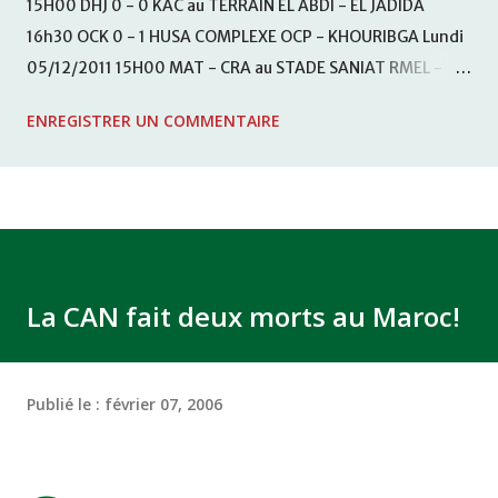
15H00 DHJ 0 - 0 KAC au TERRAIN EL ABDI - EL JADIDA
16h30 OCK 0 - 1 HUSA COMPLEXE OCP - KHOURIBGA Lundi
05/12/2011 15H00 MAT - CRA au STADE SANIAT RMEL -
TETOUANE 15h00 IZK - CODM au STADE 18 NOVEMBRE -
ENREGISTRER UN COMMENTAIRE
KHEMISET Mardi 06/12/2011 15H00 WAF - OCS au
COMPLEXE SPORTIF DE FES - FES WAC - MAS Reporté pour
cause de finale de la coupe de la CAF COMPLEXE SPORTIF
MOHAMMED VCASABLANCA
La CAN fait deux morts au Maroc!
Publié le :
février 07, 2006