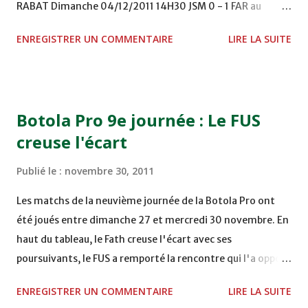
RABAT Dimanche 04/12/2011 14H30 JSM 0 - 1 FAR au
STADE M. LAGHDAF - LAAYOUNE 15H00 DHJ 0 - 0 KAC au
ENREGISTRER UN COMMENTAIRE
LIRE LA SUITE
TERRAIN EL ABDI - EL JADIDA 16h30 OCK 0 - 1 HUSA
COMPLEXE OCP - KHOURIBGA Lundi 05/12/2011
15H00 MAT - CRA au STADE SANIAT RMEL - TETOUANE
15h00 IZK - CODM au STADE 18 NOVEMBRE - KHEMISET
Botola Pro 9e journée : Le FUS
Mardi 06/12/2011 15H00 WAF - OCS au COMPLEXE SPORTIF
creuse l'écart
DE FES - FES WAC - MAS Reporté pour cause de finale de la
coupe de la CAF COMPLEXE SPORTIF MOHAMMED
Publié le :
novembre 30, 2011
VCASABLANCA
Les matchs de la neuvième journée de la Botola Pro ont
été joués entre dimanche 27 et mercredi 30 novembre. En
haut du tableau, le Fath creuse l'écart avec ses
poursuivants, le FUS a remporté la rencontre qui l'a opposé
à la Hassania d'Agadir au stade Al Inbiâat sur le score de 1 -
ENREGISTRER UN COMMENTAIRE
LIRE LA SUITE
2, Badr Kachani a ouvert la marque à la 38e pour les