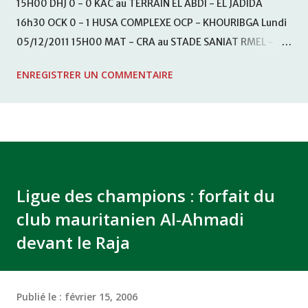
15H00 DHJ 0 - 0 KAC au TERRAIN EL ABDI - EL JADIDA
16h30 OCK 0 - 1 HUSA COMPLEXE OCP - KHOURIBGA Lundi
05/12/2011 15H00 MAT - CRA au STADE SANIAT RMEL -
TETOUANE 15h00 IZK - CODM au STADE 18 NOVEMBRE -
ENREGISTRER UN COMMENTAIRE
KHEMISET Mardi 06/12/2011 15H00 WAF - OCS au
COMPLEXE SPORTIF DE FES - FES WAC - MAS Reporté pour
cause de finale de la coupe de la CAF COMPLEXE SPORTIF
MOHAMMED VCASABLANCA
Ligue des champions : forfait du
club mauritanien Al-Ahmadi
devant le Raja
Publié le :
février 15, 2006