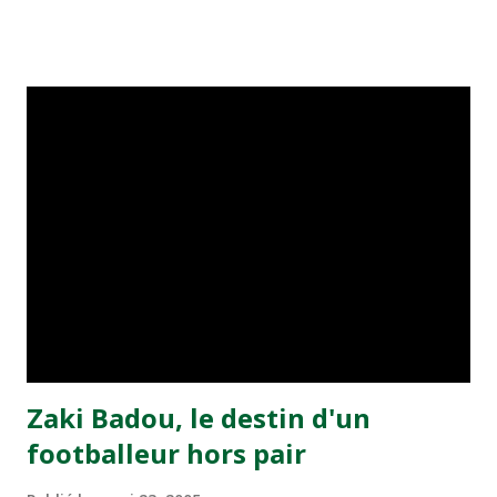
visiteurs qui ont été rattrapés à la 74e sur un penalty
transformé par Mourad Batana, les leaders du
championnat ont maintenu leur pression sur le but des
joueurs soussis, et ont réussi à mener au score à la dernière
minute du temps réglementaire grâce à un but de Mourad
Benchrifa. Son poursuivant direct le CRA de son coté a
chuté à domicile face à l'OCK sur le score de 0 - 2. La
bonne affaire de la semaine a été réalisée par le Moghreb
de Tetouan qui s'est hissé à la deuxième place après avoir
remporté trois précieux points sur la pelouse du complexe
Moulay Abdallah face aux FAR grâce à un but marqué par
Abdeladim Khadrouf à la 61e...
Zaki Badou, le destin d'un
footballeur hors pair