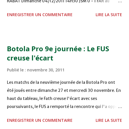
RABAT Dimanche 04/12/2011 14H30 JSM 0 - 1 FAR au
STADE M. LAGHDAF - LAAYOUNE 15H00 DHJ 0 - 0 KAC au
ENREGISTRER UN COMMENTAIRE
LIRE LA SUITE
TERRAIN EL ABDI - EL JADIDA 16h30 OCK 0 - 1 HUSA
COMPLEXE OCP - KHOURIBGA Lundi 05/12/2011
15H00 MAT - CRA au STADE SANIAT RMEL - TETOUANE
15h00 IZK - CODM au STADE 18 NOVEMBRE - KHEMISET
Botola Pro 9e journée : Le FUS
Mardi 06/12/2011 15H00 WAF - OCS au COMPLEXE SPORTIF
creuse l'écart
DE FES - FES WAC - MAS Reporté pour cause de finale de la
coupe de la CAF COMPLEXE SPORTIF MOHAMMED
Publié le :
novembre 30, 2011
VCASABLANCA
Les matchs de la neuvième journée de la Botola Pro ont
été joués entre dimanche 27 et mercredi 30 novembre. En
haut du tableau, le Fath creuse l'écart avec ses
poursuivants, le FUS a remporté la rencontre qui l'a opposé
à la Hassania d'Agadir au stade Al Inbiâat sur le score de 1 -
ENREGISTRER UN COMMENTAIRE
LIRE LA SUITE
2, Badr Kachani a ouvert la marque à la 38e pour les