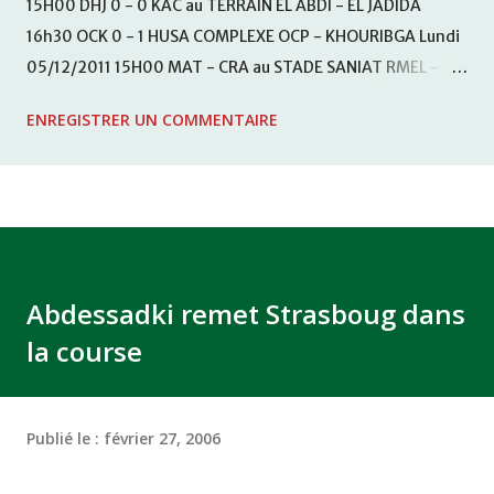
15H00 DHJ 0 - 0 KAC au TERRAIN EL ABDI - EL JADIDA
16h30 OCK 0 - 1 HUSA COMPLEXE OCP - KHOURIBGA Lundi
05/12/2011 15H00 MAT - CRA au STADE SANIAT RMEL -
TETOUANE 15h00 IZK - CODM au STADE 18 NOVEMBRE -
ENREGISTRER UN COMMENTAIRE
KHEMISET Mardi 06/12/2011 15H00 WAF - OCS au
COMPLEXE SPORTIF DE FES - FES WAC - MAS Reporté pour
cause de finale de la coupe de la CAF COMPLEXE SPORTIF
MOHAMMED VCASABLANCA
Abdessadki remet Strasboug dans
la course
Publié le :
février 27, 2006