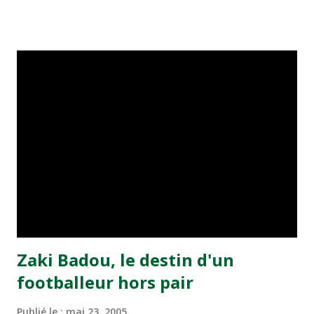
visiteurs qui ont été rattrapés à la 74e sur un penalty
transformé par Mourad Batana, les leaders du
championnat ont maintenu leur pression sur le but des
joueurs soussis, et ont réussi à mener au score à la dernière
minute du temps réglementaire grâce à un but de Mourad
Benchrifa. Son poursuivant direct le CRA de son coté a
chuté à domicile face à l'OCK sur le score de 0 - 2. La
bonne affaire de la semaine a été réalisée par le Moghreb
de Tetouan qui s'est hissé à la deuxième place après avoir
remporté trois précieux points sur la pelouse du complexe
Moulay Abdallah face aux FAR grâce à un but marqué par
Abdeladim Khadrouf à la 61e...
Zaki Badou, le destin d'un
footballeur hors pair
Publié le :
mai 23, 2005