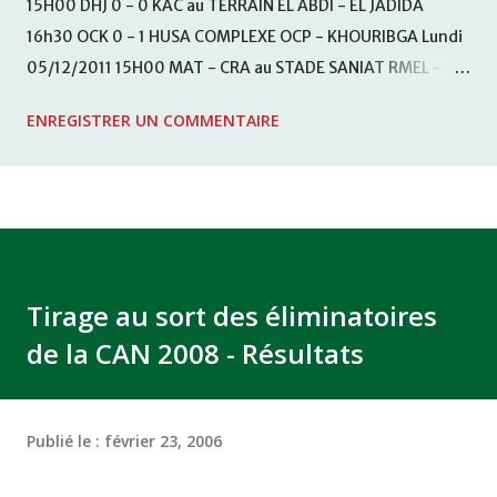
15H00 DHJ 0 - 0 KAC au TERRAIN EL ABDI - EL JADIDA
16h30 OCK 0 - 1 HUSA COMPLEXE OCP - KHOURIBGA Lundi
05/12/2011 15H00 MAT - CRA au STADE SANIAT RMEL -
TETOUANE 15h00 IZK - CODM au STADE 18 NOVEMBRE -
ENREGISTRER UN COMMENTAIRE
KHEMISET Mardi 06/12/2011 15H00 WAF - OCS au
COMPLEXE SPORTIF DE FES - FES WAC - MAS Reporté pour
cause de finale de la coupe de la CAF COMPLEXE SPORTIF
MOHAMMED VCASABLANCA
Tirage au sort des éliminatoires
de la CAN 2008 - Résultats
Publié le :
février 23, 2006