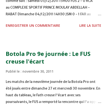
comme suit : Samedi 03/12/2011 15H00 FUS 2 - 0 RCA
au COMPLEXE SPORTIF PRINCE MOULAY ABDELLAH -
RABAT Dimanche 04/12/2011 14H30 JSM 0 - 1 FAR au
STADE M. LAGHDAF - LAAYOUNE 15H00 DHJ 0 - 0 KAC au
ENREGISTRER UN COMMENTAIRE
LIRE LA SUITE
TERRAIN EL ABDI - EL JADIDA 16h30 OCK 0 - 1 HUSA
COMPLEXE OCP - KHOURIBGA Lundi 05/12/2011
15H00 MAT - CRA au STADE SANIAT RMEL - TETOUANE
15h00 IZK - CODM au STADE 18 NOVEMBRE - KHEMISET
Botola Pro 9e journée : Le FUS
Mardi 06/12/2011 15H00 WAF - OCS au COMPLEXE SPORTIF
creuse l'écart
DE FES - FES WAC - MAS Reporté pour cause de finale de la
coupe de la CAF COMPLEXE SPORTIF MOHAMMED
Publié le :
novembre 30, 2011
VCASABLANCA
Les matchs de la neuvième journée de la Botola Pro ont
été joués entre dimanche 27 et mercredi 30 novembre. En
haut du tableau, le Fath creuse l'écart avec ses
poursuivants, le FUS a remporté la rencontre qui l'a opposé