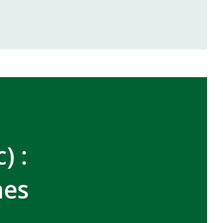
inale de la coupe de la CAF
VCASABLANCA
) :
hes