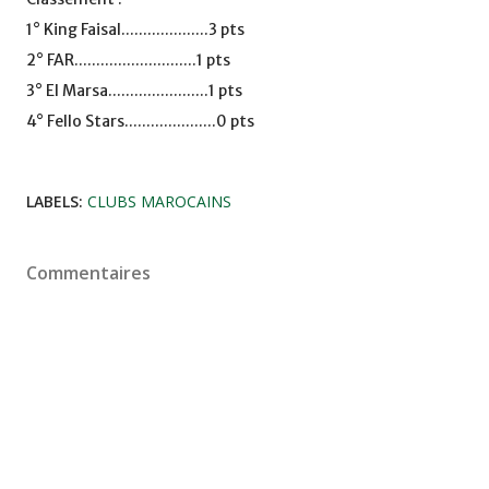
1° King Faisal....................3 pts
2° FAR............................1 pts
3° El Marsa.......................1 pts
4° Fello Stars.....................0 pts
LABELS:
CLUBS MAROCAINS
Commentaires