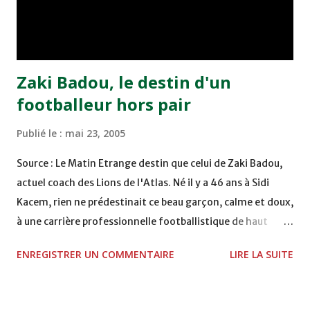
remporté trois précieux points sur la pelouse du complexe
Moulay Abdallah face aux FAR grâce à un but marqué par
Abdeladim Khadrouf à la 61e...
Zaki Badou, le destin d'un
footballeur hors pair
Publié le :
mai 23, 2005
Source : Le Matin Etrange destin que celui de Zaki Badou,
actuel coach des Lions de l'Atlas. Né il y a 46 ans à Sidi
Kacem, rien ne prédestinait ce beau garçon, calme et doux,
à une carrière professionnelle footballistique de haut
rang. Car passionné par la chasse, héritage d'un père,
ENREGISTRER UN COMMENTAIRE
LIRE LA SUITE
également féru des armes, le jeune Zaki aura sa première
carabine à l'âge de …5 ans ! Passion qu'il va conjuguer par
la suite avec la plongée sous-marine. Des moments qui