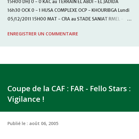
15H00 DHJ 0 - 0 KAC au TERRAIN EL ABDI - EL JADIDA
16h30 OCK 0 - 1 HUSA COMPLEXE OCP - KHOURIBGA Lundi
05/12/2011 15H00 MAT - CRA au STADE SANIAT RMEL -
TETOUANE 15h00 IZK - CODM au STADE 18 NOVEMBRE -
ENREGISTRER UN COMMENTAIRE
KHEMISET Mardi 06/12/2011 15H00 WAF - OCS au
COMPLEXE SPORTIF DE FES - FES WAC - MAS Reporté pour
cause de finale de la coupe de la CAF COMPLEXE SPORTIF
MOHAMMED VCASABLANCA
Coupe de la CAF : FAR - Fello Stars :
Vigilance !
Publié le :
août 06, 2005