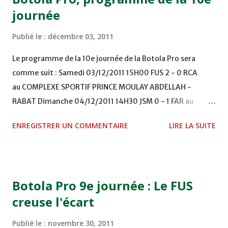
journée
Publié le :
décembre 03, 2011
Le programme de la 10e journée de la Botola Pro sera
comme suit : Samedi 03/12/2011 15H00 FUS 2 - 0 RCA
au COMPLEXE SPORTIF PRINCE MOULAY ABDELLAH -
RABAT Dimanche 04/12/2011 14H30 JSM 0 - 1 FAR au
STADE M. LAGHDAF - LAAYOUNE 15H00 DHJ 0 - 0 KAC au
ENREGISTRER UN COMMENTAIRE
LIRE LA SUITE
TERRAIN EL ABDI - EL JADIDA 16h30 OCK 0 - 1 HUSA
COMPLEXE OCP - KHOURIBGA Lundi 05/12/2011
15H00 MAT - CRA au STADE SANIAT RMEL - TETOUANE
15h00 IZK - CODM au STADE 18 NOVEMBRE - KHEMISET
Botola Pro 9e journée : Le FUS
Mardi 06/12/2011 15H00 WAF - OCS au COMPLEXE SPORTIF
creuse l'écart
DE FES - FES WAC - MAS Reporté pour cause de finale de la
coupe de la CAF COMPLEXE SPORTIF MOHAMMED
Publié le :
novembre 30, 2011