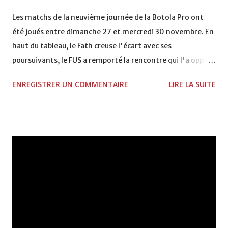
VCASABLANCA
Les matchs de la neuvième journée de la Botola Pro ont
été joués entre dimanche 27 et mercredi 30 novembre. En
haut du tableau, le Fath creuse l'écart avec ses
poursuivants, le FUS a remporté la rencontre qui l'a opposé
à la Hassania d'Agadir au stade Al Inbiâat sur le score de 1 -
ENREGISTRER UN COMMENTAIRE
LIRE LA SUITE
2, Badr Kachani a ouvert la marque à la 38e pour les
visiteurs qui ont été rattrapés à la 74e sur un penalty
transformé par Mourad Batana, les leaders du
championnat ont maintenu leur pression sur le but des
joueurs soussis, et ont réussi à mener au score à la dernière
minute du temps réglementaire grâce à un but de Mourad
Benchrifa. Son poursuivant direct le CRA de son coté a
chuté à domicile face à l'OCK sur le score de 0 - 2. La
bonne affaire de la semaine a été réalisée par le Moghreb
de Tetouan qui s'est hissé à la deuxième place après avoir