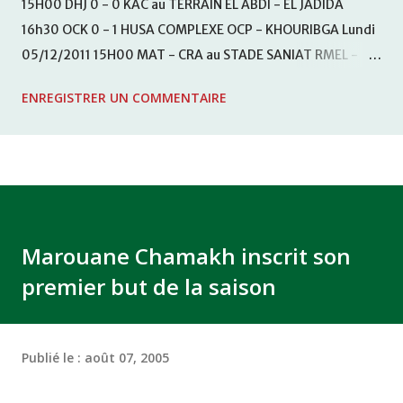
15H00 DHJ 0 - 0 KAC au TERRAIN EL ABDI - EL JADIDA
16h30 OCK 0 - 1 HUSA COMPLEXE OCP - KHOURIBGA Lundi
05/12/2011 15H00 MAT - CRA au STADE SANIAT RMEL -
TETOUANE 15h00 IZK - CODM au STADE 18 NOVEMBRE -
ENREGISTRER UN COMMENTAIRE
KHEMISET Mardi 06/12/2011 15H00 WAF - OCS au
COMPLEXE SPORTIF DE FES - FES WAC - MAS Reporté pour
cause de finale de la coupe de la CAF COMPLEXE SPORTIF
MOHAMMED VCASABLANCA
Marouane Chamakh inscrit son
premier but de la saison
Publié le :
août 07, 2005