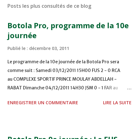
Posts les plus consultés de ce blog
Botola Pro, programme de la 10e
journée
Publié le :
décembre 03, 2011
Le programme de la 10e journée de la Botola Pro sera
comme suit : Samedi 03/12/2011 15H00 FUS 2 - 0 RCA
au COMPLEXE SPORTIF PRINCE MOULAY ABDELLAH -
RABAT Dimanche 04/12/2011 14H30 JSM 0 - 1 FAR au
STADE M. LAGHDAF - LAAYOUNE 15H00 DHJ 0 - 0 KAC au
ENREGISTRER UN COMMENTAIRE
LIRE LA SUITE
TERRAIN EL ABDI - EL JADIDA 16h30 OCK 0 - 1 HUSA
COMPLEXE OCP - KHOURIBGA Lundi 05/12/2011
15H00 MAT - CRA au STADE SANIAT RMEL - TETOUANE
15h00 IZK - CODM au STADE 18 NOVEMBRE - KHEMISET