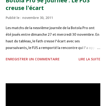
Botola Pro 9e journée : Le FUS
Mardi 06/12/2011 15H00 WAF - OCS au COMPLEXE SPORTIF
creuse l'écart
DE FES - FES WAC - MAS Reporté pour cause de finale de la
coupe de la CAF COMPLEXE SPORTIF MOHAMMED
Publié le :
novembre 30, 2011
VCASABLANCA
Les matchs de la neuvième journée de la Botola Pro ont
été joués entre dimanche 27 et mercredi 30 novembre. En
haut du tableau, le Fath creuse l'écart avec ses
poursuivants, le FUS a remporté la rencontre qui l'a opposé
à la Hassania d'Agadir au stade Al Inbiâat sur le score de 1 -
ENREGISTRER UN COMMENTAIRE
LIRE LA SUITE
2, Badr Kachani a ouvert la marque à la 38e pour les
visiteurs qui ont été rattrapés à la 74e sur un penalty
transformé par Mourad Batana, les leaders du
championnat ont maintenu leur pression sur le but des
joueurs soussis, et ont réussi à mener au score à la dernière
minute du temps réglementaire grâce à un but de Mourad
Benchrifa. Son poursuivant direct le CRA de son coté a