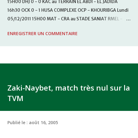
15H00 DHJ 0 - 0 KAC au TERRAIN EL ABDI - EL JADIDA
16h30 OCK 0 - 1 HUSA COMPLEXE OCP - KHOURIBGA Lundi
05/12/2011 15H00 MAT - CRA au STADE SANIAT RMEL -
TETOUANE 15h00 IZK - CODM au STADE 18 NOVEMBRE -
ENREGISTRER UN COMMENTAIRE
KHEMISET Mardi 06/12/2011 15H00 WAF - OCS au
COMPLEXE SPORTIF DE FES - FES WAC - MAS Reporté pour
cause de finale de la coupe de la CAF COMPLEXE SPORTIF
MOHAMMED VCASABLANCA
Zaki-Naybet, match très nul sur la
TVM
Publié le :
août 16, 2005