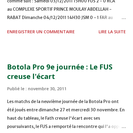
comme suit : Samedi 03/12/2011 15H00 FUS 2 - 0 RCA
au COMPLEXE SPORTIF PRINCE MOULAY ABDELLAH -
RABAT Dimanche 04/12/2011 14H30 JSM 0 - 1 FAR au
STADE M. LAGHDAF - LAAYOUNE 15H00 DHJ 0 - 0 KAC au
ENREGISTRER UN COMMENTAIRE
LIRE LA SUITE
TERRAIN EL ABDI - EL JADIDA 16h30 OCK 0 - 1 HUSA
COMPLEXE OCP - KHOURIBGA Lundi 05/12/2011
15H00 MAT - CRA au STADE SANIAT RMEL - TETOUANE
15h00 IZK - CODM au STADE 18 NOVEMBRE - KHEMISET
Botola Pro 9e journée : Le FUS
Mardi 06/12/2011 15H00 WAF - OCS au COMPLEXE SPORTIF
creuse l'écart
DE FES - FES WAC - MAS Reporté pour cause de finale de la
coupe de la CAF COMPLEXE SPORTIF MOHAMMED
Publié le :
novembre 30, 2011
VCASABLANCA
Les matchs de la neuvième journée de la Botola Pro ont
été joués entre dimanche 27 et mercredi 30 novembre. En
haut du tableau, le Fath creuse l'écart avec ses
poursuivants, le FUS a remporté la rencontre qui l'a opposé