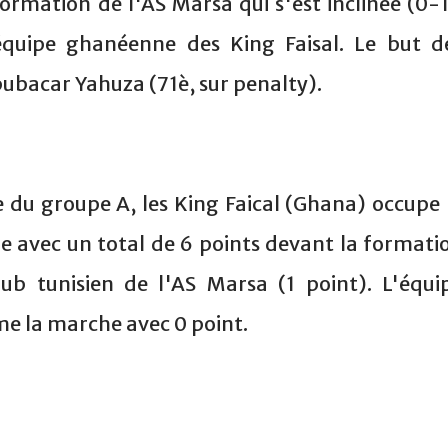
formation de l'AS Marsa qui s'est inclinée (0-1
équipe ghanéenne des King Faisal. Le but d
bubacar Yahuza (71è, sur penalty).
 du groupe A, les King Faical (Ghana) occupe 
re avec un total de 6 points devant la formati
lub tunisien de l'AS Marsa (1 point). L'équi
me la marche avec 0 point.