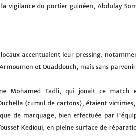
 la vigilance du portier guinéen, Abdulay So
es locaux accentuaient leur pressing, notamme
u, Armoumen et Ouaddouch, mais sans parvenir
aine Mohamed Fadli, qui jouait ce match 
chella (cumul de cartons), étaient victimes,
tique de marquage, bien effectuée par l'équi
ussef Kedioui, en pleine surface de réparati