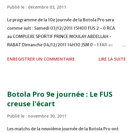
Publié le :
décembre 03, 2011
Le programme de la 10e journée de la Botola Pro sera
comme suit : Samedi 03/12/2011 15H00 FUS 2 - 0 RCA
au COMPLEXE SPORTIF PRINCE MOULAY ABDELLAH -
RABAT Dimanche 04/12/2011 14H30 JSM 0 - 1 FAR au
STADE M. LAGHDAF - LAAYOUNE 15H00 DHJ 0 - 0 KAC au
ENREGISTRER UN COMMENTAIRE
LIRE LA SUITE
TERRAIN EL ABDI - EL JADIDA 16h30 OCK 0 - 1 HUSA
COMPLEXE OCP - KHOURIBGA Lundi 05/12/2011
15H00 MAT - CRA au STADE SANIAT RMEL - TETOUANE
15h00 IZK - CODM au STADE 18 NOVEMBRE - KHEMISET
Botola Pro 9e journée : Le FUS
Mardi 06/12/2011 15H00 WAF - OCS au COMPLEXE SPORTIF
creuse l'écart
DE FES - FES WAC - MAS Reporté pour cause de finale de la
coupe de la CAF COMPLEXE SPORTIF MOHAMMED
Publié le :
novembre 30, 2011
VCASABLANCA
Les matchs de la neuvième journée de la Botola Pro ont