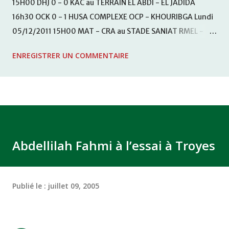
15H00 DHJ 0 - 0 KAC au TERRAIN EL ABDI - EL JADIDA
16h30 OCK 0 - 1 HUSA COMPLEXE OCP - KHOURIBGA Lundi
05/12/2011 15H00 MAT - CRA au STADE SANIAT RMEL -
TETOUANE 15h00 IZK - CODM au STADE 18 NOVEMBRE -
ENREGISTRER UN COMMENTAIRE
KHEMISET Mardi 06/12/2011 15H00 WAF - OCS au
COMPLEXE SPORTIF DE FES - FES WAC - MAS Reporté pour
cause de finale de la coupe de la CAF COMPLEXE SPORTIF
MOHAMMED VCASABLANCA
Abdellilah Fahmi à l’essai à Troyes
Publié le :
juillet 09, 2005