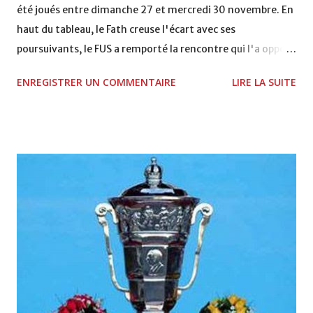
été joués entre dimanche 27 et mercredi 30 novembre. En
haut du tableau, le Fath creuse l'écart avec ses
poursuivants, le FUS a remporté la rencontre qui l'a opposé
à la Hassania d'Agadir au stade Al Inbiâat sur le score de 1 -
ENREGISTRER UN COMMENTAIRE
LIRE LA SUITE
2, Badr Kachani a ouvert la marque à la 38e pour les
visiteurs qui ont été rattrapés à la 74e sur un penalty
transformé par Mourad Batana, les leaders du
championnat ont maintenu leur pression sur le but des
joueurs soussis, et ont réussi à mener au score à la dernière
minute du temps réglementaire grâce à un but de Mourad
Benchrifa. Son poursuivant direct le CRA de son coté a
chuté à domicile face à l'OCK sur le score de 0 - 2. La
bonne affaire de la semaine a été réalisée par le Moghreb
de Tetouan qui s'est hissé à la deuxième place après avoir
remporté trois précieux points sur la pelouse du complexe
Moulay Abdallah face aux FAR grâce à un but marqué par