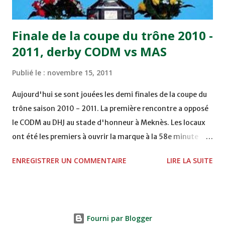
Abdeladim Khadrouf à la 61e...
Finale de la coupe du trône 2010 -
2011, derby CODM vs MAS
Publié le :
novembre 15, 2011
Aujourd'hui se sont jouées les demi finales de la coupe du
trône saison 2010 - 2011. La première rencontre a opposé
le CODM au DHJ au stade d'honneur à Meknès. Les locaux
ont été les premiers à ouvrir la marque à la 58e minute
grâce à un but d'Adil Hliouat. Les Doukkalis du DHJ ont
ENREGISTRER UN COMMENTAIRE
LIRE LA SUITE
réagi et ont failli égaliser sur pénalty à la 74e, mais
Abderrahim Chakir n'a pas réussi à le transformer. La
rencontre se termine sur le score d'un but à zéro
permettant ainsi au club de Meknès, promu cette année en
Fourni par Blogger
première division après plusieurs années passées loin des