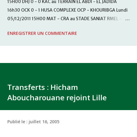
15H00 DHJ 0 - 0 KAC au TERRAIN EL ABDI - EL JADIDA
16h30 OCK 0 - 1 HUSA COMPLEXE OCP - KHOURIBGA Lundi
05/12/2011 15H00 MAT - CRA au STADE SANIAT RMEL -
TETOUANE 15h00 IZK - CODM au STADE 18 NOVEMBRE -
ENREGISTRER UN COMMENTAIRE
KHEMISET Mardi 06/12/2011 15H00 WAF - OCS au
COMPLEXE SPORTIF DE FES - FES WAC - MAS Reporté pour
cause de finale de la coupe de la CAF COMPLEXE SPORTIF
MOHAMMED VCASABLANCA
Transferts : Hicham
Aboucharouane rejoint Lille
Publié le :
juillet 16, 2005