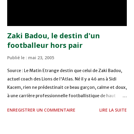
remporté trois précieux points sur la pelouse du complexe
Moulay Abdallah face aux FAR grâce à un but marqué par
Abdeladim Khadrouf à la 61e...
Zaki Badou, le destin d'un
footballeur hors pair
Publié le :
mai 23, 2005
Source : Le Matin Etrange destin que celui de Zaki Badou,
actuel coach des Lions de l'Atlas. Né il y a 46 ans à Sidi
Kacem, rien ne prédestinait ce beau garçon, calme et doux,
à une carrière professionnelle footballistique de haut
rang. Car passionné par la chasse, héritage d'un père,
ENREGISTRER UN COMMENTAIRE
LIRE LA SUITE
également féru des armes, le jeune Zaki aura sa première
carabine à l'âge de …5 ans ! Passion qu'il va conjuguer par
la suite avec la plongée sous-marine. Des moments qui