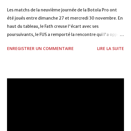
VCASABLANCA
Les matchs de la neuvième journée de la Botola Pro ont
été joués entre dimanche 27 et mercredi 30 novembre. En
haut du tableau, le Fath creuse l'écart avec ses
poursuivants, le FUS a remporté la rencontre qui l'a opposé
à la Hassania d'Agadir au stade Al Inbiâat sur le score de 1 -
ENREGISTRER UN COMMENTAIRE
LIRE LA SUITE
2, Badr Kachani a ouvert la marque à la 38e pour les
visiteurs qui ont été rattrapés à la 74e sur un penalty
transformé par Mourad Batana, les leaders du
championnat ont maintenu leur pression sur le but des
joueurs soussis, et ont réussi à mener au score à la dernière
minute du temps réglementaire grâce à un but de Mourad
Benchrifa. Son poursuivant direct le CRA de son coté a
chuté à domicile face à l'OCK sur le score de 0 - 2. La
bonne affaire de la semaine a été réalisée par le Moghreb
de Tetouan qui s'est hissé à la deuxième place après avoir