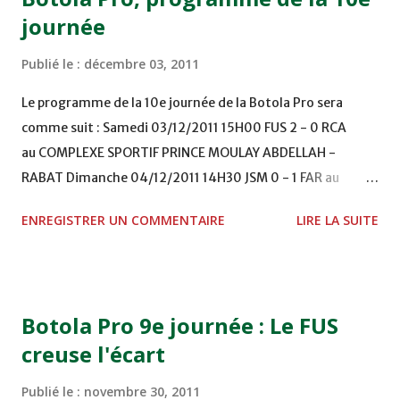
journée
Publié le :
décembre 03, 2011
Le programme de la 10e journée de la Botola Pro sera
comme suit : Samedi 03/12/2011 15H00 FUS 2 - 0 RCA
au COMPLEXE SPORTIF PRINCE MOULAY ABDELLAH -
RABAT Dimanche 04/12/2011 14H30 JSM 0 - 1 FAR au
STADE M. LAGHDAF - LAAYOUNE 15H00 DHJ 0 - 0 KAC au
ENREGISTRER UN COMMENTAIRE
LIRE LA SUITE
TERRAIN EL ABDI - EL JADIDA 16h30 OCK 0 - 1 HUSA
COMPLEXE OCP - KHOURIBGA Lundi 05/12/2011
15H00 MAT - CRA au STADE SANIAT RMEL - TETOUANE
15h00 IZK - CODM au STADE 18 NOVEMBRE - KHEMISET
Botola Pro 9e journée : Le FUS
Mardi 06/12/2011 15H00 WAF - OCS au COMPLEXE SPORTIF
creuse l'écart
DE FES - FES WAC - MAS Reporté pour cause de finale de la
coupe de la CAF COMPLEXE SPORTIF MOHAMMED
Publié le :
novembre 30, 2011