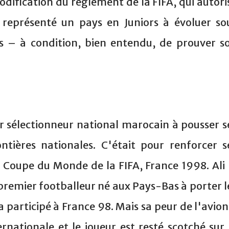
odification du règlement de la FIFA, qui autori
représenté un pays en Juniors à évoluer so
rs – à condition, bien entendu, de prouver s
er sélectionneur national marocain à pousser s
ntières nationales. C'était pour renforcer s
a Coupe du Monde de la FIFA, France 1998. Ali 
 premier footballeur né aux Pays-Bas à porter l
a participé à France 98. Mais sa peur de l'avion
ernationale et le joueur est resté scotché sur 