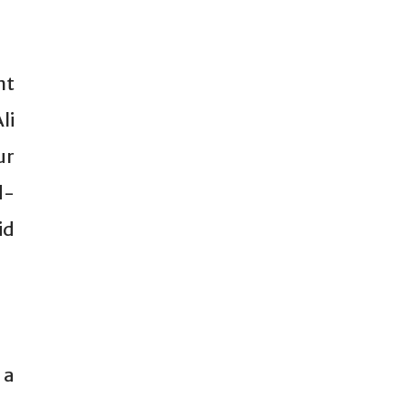
nt
li
ur
d-
id
 a