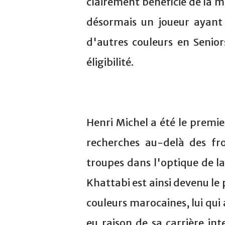
clairement bénéficié de la m
désormais un joueur ayant 
d'autres couleurs en Senio
éligibilité.
Henri Michel a été le premi
recherches au-delà des fro
troupes dans l'optique de l
Khattabi est ainsi devenu le
couleurs marocaines, lui qui 
eu raison de sa carrière int