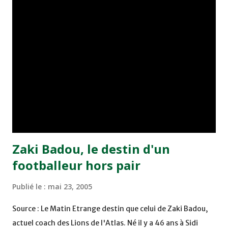
joueurs soussis, et ont réussi à mener au score à la dernière
minute du temps réglementaire grâce à un but de Mourad
Benchrifa. Son poursuivant direct le CRA de son coté a
chuté à domicile face à l'OCK sur le score de 0 - 2. La
bonne affaire de la semaine a été réalisée par le Moghreb
de Tetouan qui s'est hissé à la deuxième place après avoir
remporté trois précieux points sur la pelouse du complexe
Moulay Abdallah face aux FAR grâce à un but marqué par
Abdeladim Khadrouf à la 61e...
Zaki Badou, le destin d'un
footballeur hors pair
Publié le :
mai 23, 2005
Source : Le Matin Etrange destin que celui de Zaki Badou,
actuel coach des Lions de l'Atlas. Né il y a 46 ans à Sidi