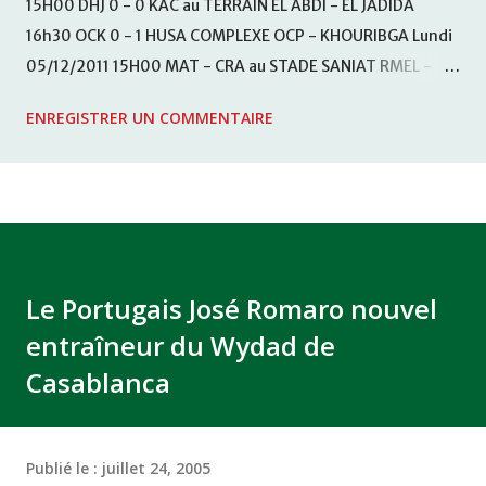
15H00 DHJ 0 - 0 KAC au TERRAIN EL ABDI - EL JADIDA
16h30 OCK 0 - 1 HUSA COMPLEXE OCP - KHOURIBGA Lundi
05/12/2011 15H00 MAT - CRA au STADE SANIAT RMEL -
TETOUANE 15h00 IZK - CODM au STADE 18 NOVEMBRE -
ENREGISTRER UN COMMENTAIRE
KHEMISET Mardi 06/12/2011 15H00 WAF - OCS au
COMPLEXE SPORTIF DE FES - FES WAC - MAS Reporté pour
cause de finale de la coupe de la CAF COMPLEXE SPORTIF
MOHAMMED VCASABLANCA
Le Portugais José Romaro nouvel
entraîneur du Wydad de
Casablanca
Publié le :
juillet 24, 2005