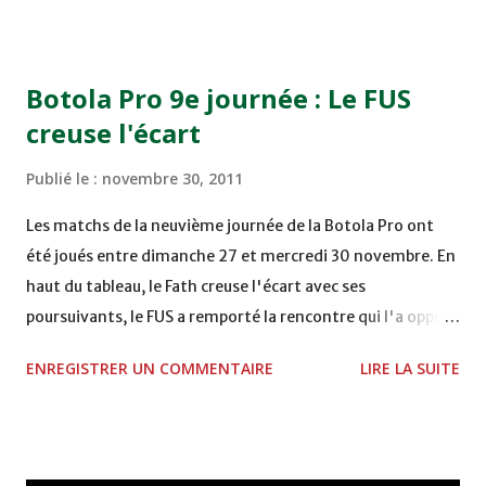
COMPLEXE OCP - KHOURIBGA Lundi 05/12/2011
15H00 MAT - CRA au STADE SANIAT RMEL - TETOUANE
15h00 IZK - CODM au STADE 18 NOVEMBRE - KHEMISET
Botola Pro 9e journée : Le FUS
Mardi 06/12/2011 15H00 WAF - OCS au COMPLEXE SPORTIF
creuse l'écart
DE FES - FES WAC - MAS Reporté pour cause de finale de la
coupe de la CAF COMPLEXE SPORTIF MOHAMMED
Publié le :
novembre 30, 2011
VCASABLANCA
Les matchs de la neuvième journée de la Botola Pro ont
été joués entre dimanche 27 et mercredi 30 novembre. En
haut du tableau, le Fath creuse l'écart avec ses
poursuivants, le FUS a remporté la rencontre qui l'a opposé
à la Hassania d'Agadir au stade Al Inbiâat sur le score de 1 -
ENREGISTRER UN COMMENTAIRE
LIRE LA SUITE
2, Badr Kachani a ouvert la marque à la 38e pour les
visiteurs qui ont été rattrapés à la 74e sur un penalty
transformé par Mourad Batana, les leaders du
championnat ont maintenu leur pression sur le but des