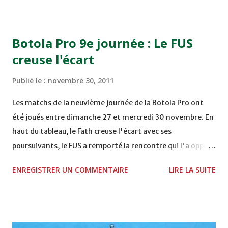
COMPLEXE OCP - KHOURIBGA Lundi 05/12/2011
15H00 MAT - CRA au STADE SANIAT RMEL - TETOUANE
15h00 IZK - CODM au STADE 18 NOVEMBRE - KHEMISET
Botola Pro 9e journée : Le FUS
Mardi 06/12/2011 15H00 WAF - OCS au COMPLEXE SPORTIF
creuse l'écart
DE FES - FES WAC - MAS Reporté pour cause de finale de la
coupe de la CAF COMPLEXE SPORTIF MOHAMMED
Publié le :
novembre 30, 2011
VCASABLANCA
Les matchs de la neuvième journée de la Botola Pro ont
été joués entre dimanche 27 et mercredi 30 novembre. En
haut du tableau, le Fath creuse l'écart avec ses
poursuivants, le FUS a remporté la rencontre qui l'a opposé
à la Hassania d'Agadir au stade Al Inbiâat sur le score de 1 -
ENREGISTRER UN COMMENTAIRE
LIRE LA SUITE
2, Badr Kachani a ouvert la marque à la 38e pour les
visiteurs qui ont été rattrapés à la 74e sur un penalty
transformé par Mourad Batana, les leaders du
championnat ont maintenu leur pression sur le but des