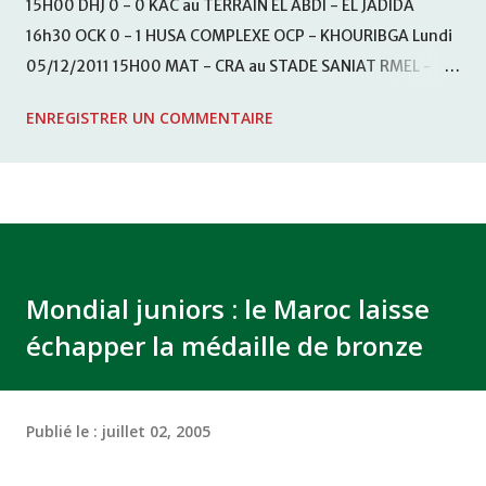
15H00 DHJ 0 - 0 KAC au TERRAIN EL ABDI - EL JADIDA
16h30 OCK 0 - 1 HUSA COMPLEXE OCP - KHOURIBGA Lundi
05/12/2011 15H00 MAT - CRA au STADE SANIAT RMEL -
TETOUANE 15h00 IZK - CODM au STADE 18 NOVEMBRE -
ENREGISTRER UN COMMENTAIRE
KHEMISET Mardi 06/12/2011 15H00 WAF - OCS au
COMPLEXE SPORTIF DE FES - FES WAC - MAS Reporté pour
cause de finale de la coupe de la CAF COMPLEXE SPORTIF
MOHAMMED VCASABLANCA
Mondial juniors : le Maroc laisse
échapper la médaille de bronze
Publié le :
juillet 02, 2005