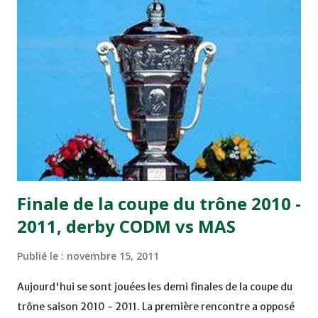
joueurs soussis, et ont réussi à mener au score à la dernière
minute du temps réglementaire grâce à un but de Mourad
Benchrifa. Son poursuivant direct le CRA de son coté a
chuté à domicile face à l'OCK sur le score de 0 - 2. La
bonne affaire de la semaine a été réalisée par le Moghreb
de Tetouan qui s'est hissé à la deuxième place après avoir
remporté trois précieux points sur la pelouse du complexe
Moulay Abdallah face aux FAR grâce à un but marqué par
Abdeladim Khadrouf à la 61e...
Finale de la coupe du trône 2010 -
2011, derby CODM vs MAS
Publié le :
novembre 15, 2011
Aujourd'hui se sont jouées les demi finales de la coupe du
trône saison 2010 - 2011. La première rencontre a opposé