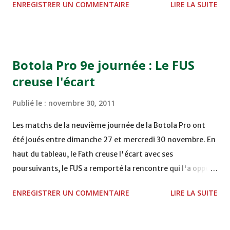
ENREGISTRER UN COMMENTAIRE
LIRE LA SUITE
TERRAIN EL ABDI - EL JADIDA 16h30 OCK 0 - 1 HUSA
COMPLEXE OCP - KHOURIBGA Lundi 05/12/2011
15H00 MAT - CRA au STADE SANIAT RMEL - TETOUANE
15h00 IZK - CODM au STADE 18 NOVEMBRE - KHEMISET
Botola Pro 9e journée : Le FUS
Mardi 06/12/2011 15H00 WAF - OCS au COMPLEXE SPORTIF
creuse l'écart
DE FES - FES WAC - MAS Reporté pour cause de finale de la
coupe de la CAF COMPLEXE SPORTIF MOHAMMED
Publié le :
novembre 30, 2011
VCASABLANCA
Les matchs de la neuvième journée de la Botola Pro ont
été joués entre dimanche 27 et mercredi 30 novembre. En
haut du tableau, le Fath creuse l'écart avec ses
poursuivants, le FUS a remporté la rencontre qui l'a opposé
à la Hassania d'Agadir au stade Al Inbiâat sur le score de 1 -
ENREGISTRER UN COMMENTAIRE
LIRE LA SUITE
2, Badr Kachani a ouvert la marque à la 38e pour les
visiteurs qui ont été rattrapés à la 74e sur un penalty
transformé par Mourad Batana, les leaders du