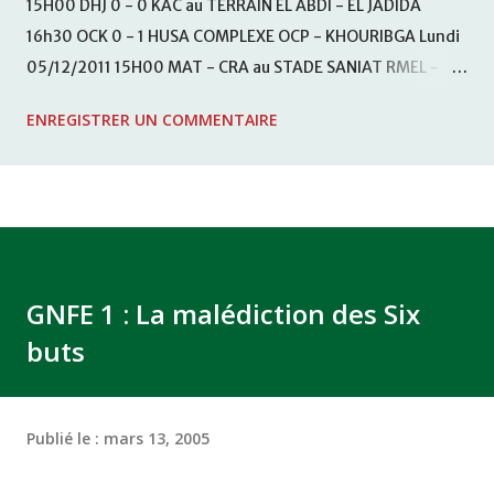
15H00 DHJ 0 - 0 KAC au TERRAIN EL ABDI - EL JADIDA
16h30 OCK 0 - 1 HUSA COMPLEXE OCP - KHOURIBGA Lundi
05/12/2011 15H00 MAT - CRA au STADE SANIAT RMEL -
TETOUANE 15h00 IZK - CODM au STADE 18 NOVEMBRE -
ENREGISTRER UN COMMENTAIRE
KHEMISET Mardi 06/12/2011 15H00 WAF - OCS au
COMPLEXE SPORTIF DE FES - FES WAC - MAS Reporté pour
cause de finale de la coupe de la CAF COMPLEXE SPORTIF
MOHAMMED VCASABLANCA
GNFE 1 : La malédiction des Six
buts
Publié le :
mars 13, 2005