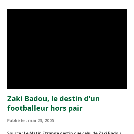
championnat ont maintenu leur pression sur le but des
joueurs soussis, et ont réussi à mener au score à la dernière
minute du temps réglementaire grâce à un but de Mourad
Benchrifa. Son poursuivant direct le CRA de son coté a
chuté à domicile face à l'OCK sur le score de 0 - 2. La
bonne affaire de la semaine a été réalisée par le Moghreb
de Tetouan qui s'est hissé à la deuxième place après avoir
remporté trois précieux points sur la pelouse du complexe
Moulay Abdallah face aux FAR grâce à un but marqué par
Abdeladim Khadrouf à la 61e...
Zaki Badou, le destin d'un
footballeur hors pair
Publié le :
mai 23, 2005
Source : Le Matin Etrange destin que celui de Zaki Badou,