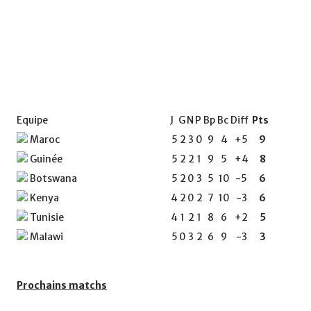
Equipe
J
G
N
P
Bp
Bc
Diff
Pts
Maroc
5
2
3
0
9
4
+5
9
Guinée
5
2
2
1
9
5
+4
8
Botswana
5
2
0
3
5
10
-5
6
Kenya
4
2
0
2
7
10
-3
6
Tunisie
4
1
2
1
8
6
+2
5
Malawi
5
0
3
2
6
9
-3
3
Prochains matchs