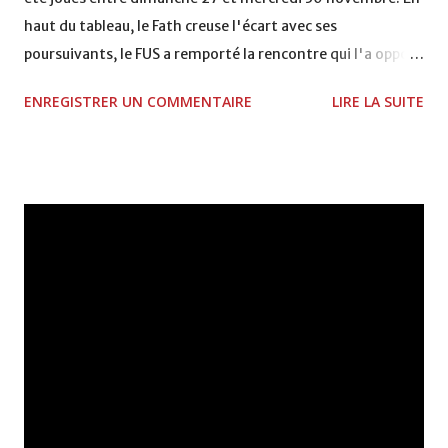
haut du tableau, le Fath creuse l'écart avec ses
poursuivants, le FUS a remporté la rencontre qui l'a opposé
à la Hassania d'Agadir au stade Al Inbiâat sur le score de 1 -
ENREGISTRER UN COMMENTAIRE
LIRE LA SUITE
2, Badr Kachani a ouvert la marque à la 38e pour les
visiteurs qui ont été rattrapés à la 74e sur un penalty
transformé par Mourad Batana, les leaders du
championnat ont maintenu leur pression sur le but des
joueurs soussis, et ont réussi à mener au score à la dernière
minute du temps réglementaire grâce à un but de Mourad
Benchrifa. Son poursuivant direct le CRA de son coté a
chuté à domicile face à l'OCK sur le score de 0 - 2. La
bonne affaire de la semaine a été réalisée par le Moghreb
de Tetouan qui s'est hissé à la deuxième place après avoir
remporté trois précieux points sur la pelouse du complexe
Moulay Abdallah face aux FAR grâce à un but marqué par
Abdeladim Khadrouf à la 61e...