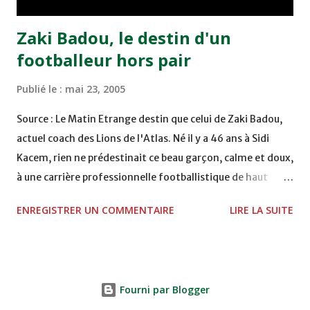
Zaki Badou, le destin d'un
footballeur hors pair
Publié le :
mai 23, 2005
Source : Le Matin Etrange destin que celui de Zaki Badou,
actuel coach des Lions de l'Atlas. Né il y a 46 ans à Sidi
Kacem, rien ne prédestinait ce beau garçon, calme et doux,
à une carrière professionnelle footballistique de haut
rang. Car passionné par la chasse, héritage d'un père,
ENREGISTRER UN COMMENTAIRE
LIRE LA SUITE
également féru des armes, le jeune Zaki aura sa première
carabine à l'âge de …5 ans ! Passion qu'il va conjuguer par
la suite avec la plongée sous-marine. Des moments qui
permettent au sélectionneur national de décongestionner
Fourni par Blogger
lorsque la pression s'appesantit. Mais comme pour tous