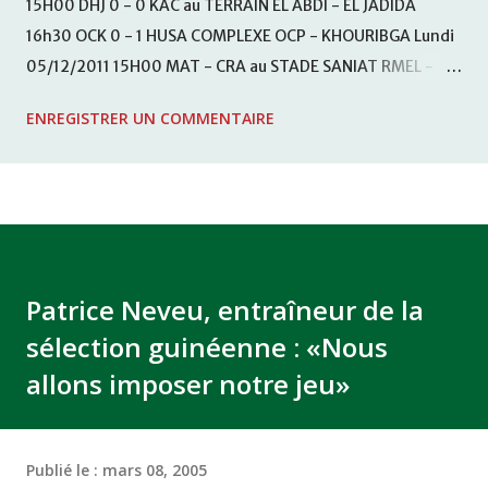
15H00 DHJ 0 - 0 KAC au TERRAIN EL ABDI - EL JADIDA
16h30 OCK 0 - 1 HUSA COMPLEXE OCP - KHOURIBGA Lundi
05/12/2011 15H00 MAT - CRA au STADE SANIAT RMEL -
TETOUANE 15h00 IZK - CODM au STADE 18 NOVEMBRE -
ENREGISTRER UN COMMENTAIRE
KHEMISET Mardi 06/12/2011 15H00 WAF - OCS au
COMPLEXE SPORTIF DE FES - FES WAC - MAS Reporté pour
cause de finale de la coupe de la CAF COMPLEXE SPORTIF
MOHAMMED VCASABLANCA
Patrice Neveu, entraîneur de la
sélection guinéenne : «Nous
allons imposer notre jeu»
Publié le :
mars 08, 2005