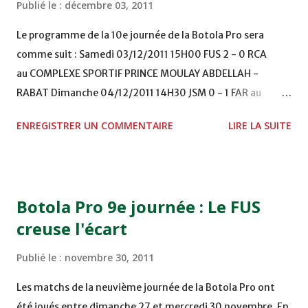
Publié le :
décembre 03, 2011
Le programme de la 10e journée de la Botola Pro sera
comme suit : Samedi 03/12/2011 15H00 FUS 2 - 0 RCA
au COMPLEXE SPORTIF PRINCE MOULAY ABDELLAH -
RABAT Dimanche 04/12/2011 14H30 JSM 0 - 1 FAR au
STADE M. LAGHDAF - LAAYOUNE 15H00 DHJ 0 - 0 KAC au
ENREGISTRER UN COMMENTAIRE
LIRE LA SUITE
TERRAIN EL ABDI - EL JADIDA 16h30 OCK 0 - 1 HUSA
COMPLEXE OCP - KHOURIBGA Lundi 05/12/2011
15H00 MAT - CRA au STADE SANIAT RMEL - TETOUANE
15h00 IZK - CODM au STADE 18 NOVEMBRE - KHEMISET
Botola Pro 9e journée : Le FUS
Mardi 06/12/2011 15H00 WAF - OCS au COMPLEXE SPORTIF
creuse l'écart
DE FES - FES WAC - MAS Reporté pour cause de finale de la
coupe de la CAF COMPLEXE SPORTIF MOHAMMED
Publié le :
novembre 30, 2011
VCASABLANCA
Les matchs de la neuvième journée de la Botola Pro ont
été joués entre dimanche 27 et mercredi 30 novembre. En