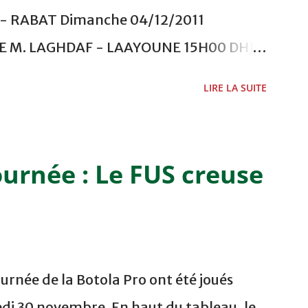
 RABAT Dimanche 04/12/2011
ADE M. LAGHDAF - LAAYOUNE 15H00 DHJ 0
 - EL JADIDA 16h30 OCK 0 - 1 HUSA
LIRE LA SUITE
 Lundi 05/12/2011 15H00 MAT - CRA
ETOUANE 15h00 IZK - CODM au STADE 18
i 06/12/2011 15H00 WAF - OCS au
ournée : Le FUS creuse
 FES WAC - MAS Reporté pour cause de
CAF COMPLEXE SPORTIF MOHAMMED
urnée de la Botola Pro ont été joués
di 30 novembre. En haut du tableau, le