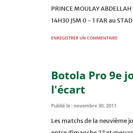
PRINCE MOULAY ABDELLAH -
14H30 JSM 0 - 1 FAR au ST
- 0 KAC au TERRAIN EL ABDI
ENREGISTRER UN COMMENTAIRE
COMPLEXE OCP - KHOURIBGA
au STADE SANIAT RMEL - T
NOVEMBRE - KHEMISET Mard
Botola Pro 9e j
COMPLEXE SPORTIF DE FES -
l'écart
finale de la coupe de la 
VCASABLANCA
Publié le :
novembre 30, 2011
Les matchs de la neuvième jo
entre dimanche 27 et mercre