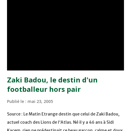
minute du temps réglementaire grâce à un but de Mourad
Benchrifa. Son poursuivant direct le CRA de son coté a
chuté à domicile face à l'OCK sur le score de 0 - 2. La
bonne affaire de la semaine a été réalisée par le Moghreb
de Tetouan qui s'est hissé à la deuxième place après avoir
remporté trois précieux points sur la pelouse du complexe
Moulay Abdallah face aux FAR grâce à un but marqué par
Abdeladim Khadrouf à la 61e...
Zaki Badou, le destin d'un
footballeur hors pair
Publié le :
mai 23, 2005
Source : Le Matin Etrange destin que celui de Zaki Badou,
actuel coach des Lions de l'Atlas. Né il y a 46 ans à Sidi
Kacem, rien ne prédestinait ce beau garçon, calme et doux,