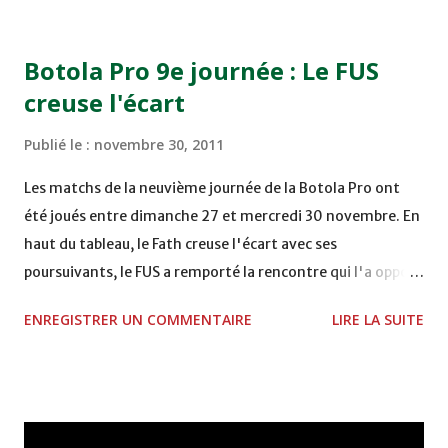
15H00 MAT - CRA au STADE SANIAT RMEL - TETOUANE
15h00 IZK - CODM au STADE 18 NOVEMBRE - KHEMISET
Botola Pro 9e journée : Le FUS
Mardi 06/12/2011 15H00 WAF - OCS au COMPLEXE SPORTIF
creuse l'écart
DE FES - FES WAC - MAS Reporté pour cause de finale de la
coupe de la CAF COMPLEXE SPORTIF MOHAMMED
Publié le :
novembre 30, 2011
VCASABLANCA
Les matchs de la neuvième journée de la Botola Pro ont
été joués entre dimanche 27 et mercredi 30 novembre. En
haut du tableau, le Fath creuse l'écart avec ses
poursuivants, le FUS a remporté la rencontre qui l'a opposé
à la Hassania d'Agadir au stade Al Inbiâat sur le score de 1 -
ENREGISTRER UN COMMENTAIRE
LIRE LA SUITE
2, Badr Kachani a ouvert la marque à la 38e pour les
visiteurs qui ont été rattrapés à la 74e sur un penalty
transformé par Mourad Batana, les leaders du
championnat ont maintenu leur pression sur le but des
joueurs soussis, et ont réussi à mener au score à la dernière