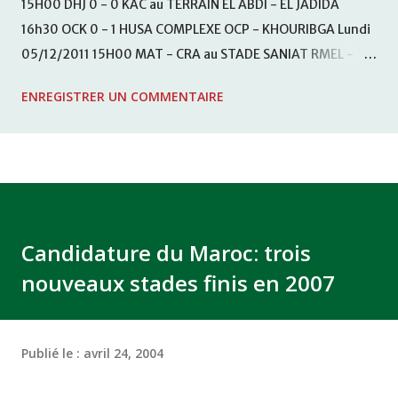
15H00 DHJ 0 - 0 KAC au TERRAIN EL ABDI - EL JADIDA
16h30 OCK 0 - 1 HUSA COMPLEXE OCP - KHOURIBGA Lundi
05/12/2011 15H00 MAT - CRA au STADE SANIAT RMEL -
TETOUANE 15h00 IZK - CODM au STADE 18 NOVEMBRE -
ENREGISTRER UN COMMENTAIRE
KHEMISET Mardi 06/12/2011 15H00 WAF - OCS au
COMPLEXE SPORTIF DE FES - FES WAC - MAS Reporté pour
cause de finale de la coupe de la CAF COMPLEXE SPORTIF
MOHAMMED VCASABLANCA
Candidature du Maroc: trois
nouveaux stades finis en 2007
Publié le :
avril 24, 2004