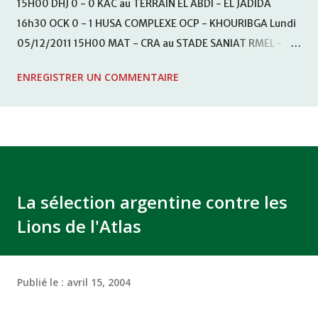
15H00 DHJ 0 - 0 KAC au TERRAIN EL ABDI - EL JADIDA
16h30 OCK 0 - 1 HUSA COMPLEXE OCP - KHOURIBGA Lundi
05/12/2011 15H00 MAT - CRA au STADE SANIAT RMEL -
TETOUANE 15h00 IZK - CODM au STADE 18 NOVEMBRE -
ENREGISTRER UN COMMENTAIRE
KHEMISET Mardi 06/12/2011 15H00 WAF - OCS au
COMPLEXE SPORTIF DE FES - FES WAC - MAS Reporté pour
cause de finale de la coupe de la CAF COMPLEXE SPORTIF
MOHAMMED VCASABLANCA
La sélection argentine contre les
Lions de l'Atlas
Publié le :
avril 15, 2004