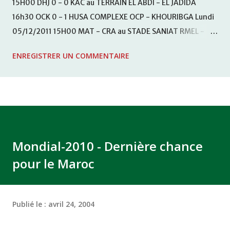
15H00 DHJ 0 - 0 KAC au TERRAIN EL ABDI - EL JADIDA
16h30 OCK 0 - 1 HUSA COMPLEXE OCP - KHOURIBGA Lundi
05/12/2011 15H00 MAT - CRA au STADE SANIAT RMEL -
TETOUANE 15h00 IZK - CODM au STADE 18 NOVEMBRE -
ENREGISTRER UN COMMENTAIRE
KHEMISET Mardi 06/12/2011 15H00 WAF - OCS au
COMPLEXE SPORTIF DE FES - FES WAC - MAS Reporté pour
cause de finale de la coupe de la CAF COMPLEXE SPORTIF
MOHAMMED VCASABLANCA
Mondial-2010 - Dernière chance
pour le Maroc
Publié le :
avril 24, 2004