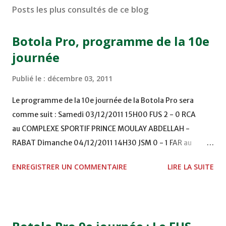
Posts les plus consultés de ce blog
Botola Pro, programme de la 10e
journée
Publié le :
décembre 03, 2011
Le programme de la 10e journée de la Botola Pro sera
comme suit : Samedi 03/12/2011 15H00 FUS 2 - 0 RCA
au COMPLEXE SPORTIF PRINCE MOULAY ABDELLAH -
RABAT Dimanche 04/12/2011 14H30 JSM 0 - 1 FAR au
STADE M. LAGHDAF - LAAYOUNE 15H00 DHJ 0 - 0 KAC au
ENREGISTRER UN COMMENTAIRE
LIRE LA SUITE
TERRAIN EL ABDI - EL JADIDA 16h30 OCK 0 - 1 HUSA
COMPLEXE OCP - KHOURIBGA Lundi 05/12/2011
15H00 MAT - CRA au STADE SANIAT RMEL - TETOUANE
15h00 IZK - CODM au STADE 18 NOVEMBRE - KHEMISET