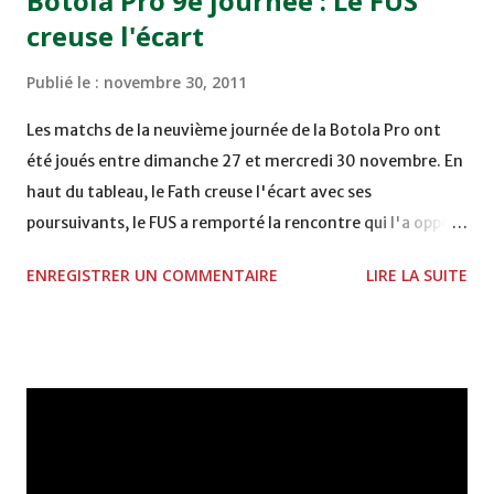
Botola Pro 9e journée : Le FUS
Mardi 06/12/2011 15H00 WAF - OCS au COMPLEXE SPORTIF
creuse l'écart
DE FES - FES WAC - MAS Reporté pour cause de finale de la
coupe de la CAF COMPLEXE SPORTIF MOHAMMED
Publié le :
novembre 30, 2011
VCASABLANCA
Les matchs de la neuvième journée de la Botola Pro ont
été joués entre dimanche 27 et mercredi 30 novembre. En
haut du tableau, le Fath creuse l'écart avec ses
poursuivants, le FUS a remporté la rencontre qui l'a opposé
à la Hassania d'Agadir au stade Al Inbiâat sur le score de 1 -
ENREGISTRER UN COMMENTAIRE
LIRE LA SUITE
2, Badr Kachani a ouvert la marque à la 38e pour les
visiteurs qui ont été rattrapés à la 74e sur un penalty
transformé par Mourad Batana, les leaders du
championnat ont maintenu leur pression sur le but des
joueurs soussis, et ont réussi à mener au score à la dernière
minute du temps réglementaire grâce à un but de Mourad
Benchrifa. Son poursuivant direct le CRA de son coté a