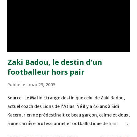
chuté à domicile face à l'OCK sur le score de 0 - 2. La
bonne affaire de la semaine a été réalisée par le Moghreb
de Tetouan qui s'est hissé à la deuxième place après avoir
remporté trois précieux points sur la pelouse du complexe
Moulay Abdallah face aux FAR grâce à un but marqué par
Abdeladim Khadrouf à la 61e...
Zaki Badou, le destin d'un
footballeur hors pair
Publié le :
mai 23, 2005
Source : Le Matin Etrange destin que celui de Zaki Badou,
actuel coach des Lions de l'Atlas. Né il y a 46 ans à Sidi
Kacem, rien ne prédestinait ce beau garçon, calme et doux,
à une carrière professionnelle footballistique de haut
rang. Car passionné par la chasse, héritage d'un père,