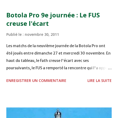
15H00 MAT - CRA au STADE SANIAT RMEL - TETOUANE
15h00 IZK - CODM au STADE 18 NOVEMBRE - KHEMISET
Botola Pro 9e journée : Le FUS
Mardi 06/12/2011 15H00 WAF - OCS au COMPLEXE SPORTIF
creuse l'écart
DE FES - FES WAC - MAS Reporté pour cause de finale de la
coupe de la CAF COMPLEXE SPORTIF MOHAMMED
Publié le :
novembre 30, 2011
VCASABLANCA
Les matchs de la neuvième journée de la Botola Pro ont
été joués entre dimanche 27 et mercredi 30 novembre. En
haut du tableau, le Fath creuse l'écart avec ses
poursuivants, le FUS a remporté la rencontre qui l'a opposé
à la Hassania d'Agadir au stade Al Inbiâat sur le score de 1 -
ENREGISTRER UN COMMENTAIRE
LIRE LA SUITE
2, Badr Kachani a ouvert la marque à la 38e pour les
visiteurs qui ont été rattrapés à la 74e sur un penalty
transformé par Mourad Batana, les leaders du
championnat ont maintenu leur pression sur le but des
joueurs soussis, et ont réussi à mener au score à la dernière