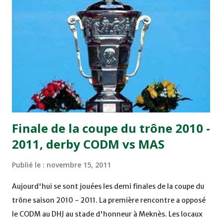
minute du temps réglementaire grâce à un but de Mourad
Benchrifa. Son poursuivant direct le CRA de son coté a
chuté à domicile face à l'OCK sur le score de 0 - 2. La
bonne affaire de la semaine a été réalisée par le Moghreb
de Tetouan qui s'est hissé à la deuxième place après avoir
remporté trois précieux points sur la pelouse du complexe
Moulay Abdallah face aux FAR grâce à un but marqué par
Abdeladim Khadrouf à la 61e...
Finale de la coupe du trône 2010 -
2011, derby CODM vs MAS
Publié le :
novembre 15, 2011
Aujourd'hui se sont jouées les demi finales de la coupe du
trône saison 2010 - 2011. La première rencontre a opposé
le CODM au DHJ au stade d'honneur à Meknès. Les locaux