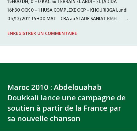
15H00 DHJ 0 - 0 KAC au TERRAIN EL ABDI - EL JADIDA
16h30 OCK 0 - 1 HUSA COMPLEXE OCP - KHOURIBGA Lundi
05/12/2011 15H00 MAT - CRA au STADE SANIAT RMEL -
TETOUANE 15h00 IZK - CODM au STADE 18 NOVEMBRE -
ENREGISTRER UN COMMENTAIRE
KHEMISET Mardi 06/12/2011 15H00 WAF - OCS au
COMPLEXE SPORTIF DE FES - FES WAC - MAS Reporté pour
cause de finale de la coupe de la CAF COMPLEXE SPORTIF
MOHAMMED VCASABLANCA
Maroc 2010 : Abdelouahab
Doukkali lance une campagne de
soutien à partir de la France par
sa nouvelle chanson