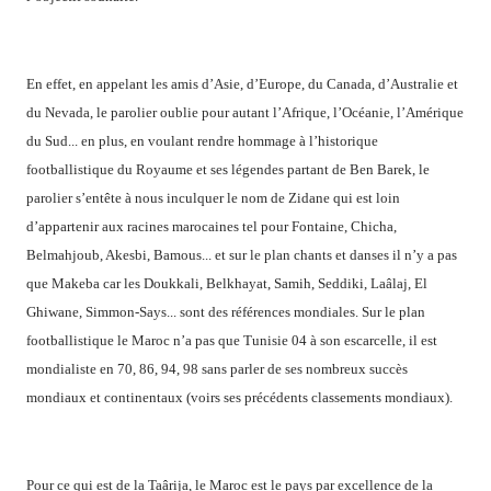
En effet, en appelant les amis d’Asie, d’Europe, du Canada, d’Australie et
du Nevada, le parolier oublie pour autant l’Afrique, l’Océanie, l’Amérique
du Sud... en plus, en voulant rendre hommage à l’historique
footballistique du Royaume et ses légendes partant de Ben Barek, le
parolier s’entête à nous inculquer le nom de Zidane qui est loin
d’appartenir aux racines marocaines tel pour Fontaine, Chicha,
Belmahjoub, Akesbi, Bamous... et sur le plan chants et danses il n’y a pas
que Makeba car les Doukkali, Belkhayat, Samih, Seddiki, Laâlaj, El
Ghiwane, Simmon-Says... sont des références mondiales. Sur le plan
footballistique le Maroc n’a pas que Tunisie 04 à son escarcelle, il est
mondialiste en 70, 86, 94, 98 sans parler de ses nombreux succès
mondiaux et continentaux (voirs ses précédents classements mondiaux).
Pour ce qui est de la Taârija, le Maroc est le pays par excellence de la