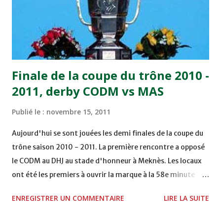
de Tetouan qui s'est hissé à la deuxième place après avoir
remporté trois précieux points sur la pelouse du complexe
Moulay Abdallah face aux FAR grâce à un but marqué par
Abdeladim Khadrouf à la 61e...
Finale de la coupe du trône 2010 -
2011, derby CODM vs MAS
Publié le :
novembre 15, 2011
Aujourd'hui se sont jouées les demi finales de la coupe du
trône saison 2010 - 2011. La première rencontre a opposé
le CODM au DHJ au stade d'honneur à Meknès. Les locaux
ont été les premiers à ouvrir la marque à la 58e minute
grâce à un but d'Adil Hliouat. Les Doukkalis du DHJ ont
ENREGISTRER UN COMMENTAIRE
LIRE LA SUITE
réagi et ont failli égaliser sur pénalty à la 74e, mais
Abderrahim Chakir n'a pas réussi à le transformer. La