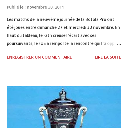
coupe de la CAF COMPLEXE SPORTIF MOHAMMED
Publié le :
novembre 30, 2011
VCASABLANCA
Les matchs de la neuvième journée de la Botola Pro ont
été joués entre dimanche 27 et mercredi 30 novembre. En
haut du tableau, le Fath creuse l'écart avec ses
poursuivants, le FUS a remporté la rencontre qui l'a opposé
à la Hassania d'Agadir au stade Al Inbiâat sur le score de 1 -
ENREGISTRER UN COMMENTAIRE
LIRE LA SUITE
2, Badr Kachani a ouvert la marque à la 38e pour les
visiteurs qui ont été rattrapés à la 74e sur un penalty
transformé par Mourad Batana, les leaders du
championnat ont maintenu leur pression sur le but des
joueurs soussis, et ont réussi à mener au score à la dernière
minute du temps réglementaire grâce à un but de Mourad
Benchrifa. Son poursuivant direct le CRA de son coté a
chuté à domicile face à l'OCK sur le score de 0 - 2. La
bonne affaire de la semaine a été réalisée par le Moghreb