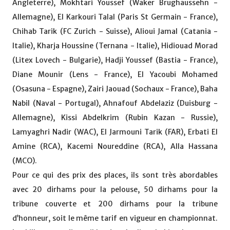
Angleterre), Mokhtari Youssef (Waker Brughaussehn -
Allemagne), El Karkouri Talal (Paris St Germain - France),
Chihab Tarik (FC Zurich - Suisse), Alioui Jamal (Catania -
Italie), Kharja Houssine (Ternana - Italie), Hidiouad Morad
(Litex Lovech - Bulgarie), Hadji Youssef (Bastia - France),
Diane Mounir (Lens - France), El Yacoubi Mohamed
(Osasuna - Espagne), Zairi Jaouad (Sochaux - France), Baha
Nabil (Naval - Portugal), Ahnafouf Abdelaziz (Duisburg -
Allemagne), Kissi Abdelkrim (Rubin Kazan - Russie),
Lamyaghri Nadir (WAC), El Jarmouni Tarik (FAR), Erbati El
Amine (RCA), Kacemi Noureddine (RCA), Alla Hassana
(MCO).
Pour ce qui des prix des places, ils sont très abordables
avec 20 dirhams pour la pelouse, 50 dirhams pour la
tribune couverte et 200 dirhams pour la tribune
d’honneur, soit le même tarif en vigueur en championnat.