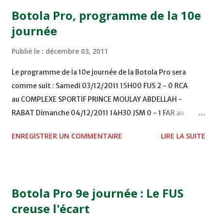
Botola Pro, programme de la 10e
journée
Publié le :
décembre 03, 2011
Le programme de la 10e journée de la Botola Pro sera
comme suit : Samedi 03/12/2011 15H00 FUS 2 - 0 RCA
au COMPLEXE SPORTIF PRINCE MOULAY ABDELLAH -
RABAT Dimanche 04/12/2011 14H30 JSM 0 - 1 FAR au
STADE M. LAGHDAF - LAAYOUNE 15H00 DHJ 0 - 0 KAC au
ENREGISTRER UN COMMENTAIRE
LIRE LA SUITE
TERRAIN EL ABDI - EL JADIDA 16h30 OCK 0 - 1 HUSA
COMPLEXE OCP - KHOURIBGA Lundi 05/12/2011
15H00 MAT - CRA au STADE SANIAT RMEL - TETOUANE
15h00 IZK - CODM au STADE 18 NOVEMBRE - KHEMISET
Botola Pro 9e journée : Le FUS
Mardi 06/12/2011 15H00 WAF - OCS au COMPLEXE SPORTIF
creuse l'écart
DE FES - FES WAC - MAS Reporté pour cause de finale de la