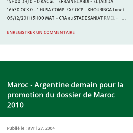
15H00 DHJ 0 - 0 KAC au TERRAIN EL ABDI - EL JADIDA
16h30 OCK 0 - 1 HUSA COMPLEXE OCP - KHOURIBGA Lundi
05/12/2011 15H00 MAT - CRA au STADE SANIAT RMEL -
TETOUANE 15h00 IZK - CODM au STADE 18 NOVEMBRE -
ENREGISTRER UN COMMENTAIRE
KHEMISET Mardi 06/12/2011 15H00 WAF - OCS au
COMPLEXE SPORTIF DE FES - FES WAC - MAS Reporté pour
cause de finale de la coupe de la CAF COMPLEXE SPORTIF
MOHAMMED VCASABLANCA
Maroc - Argentine demain pour la
promotion du dossier de Maroc
2010
Publié le :
avril 27, 2004