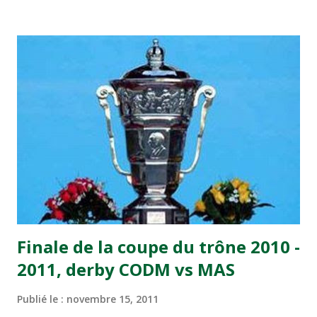
transformé par Mourad Batana, les leaders du
championnat ont maintenu leur pression sur le but des
joueurs soussis, et ont réussi à mener au score à la dernière
minute du temps réglementaire grâce à un but de Mourad
Benchrifa. Son poursuivant direct le CRA de son coté a
chuté à domicile face à l'OCK sur le score de 0 - 2. La
bonne affaire de la semaine a été réalisée par le Moghreb
de Tetouan qui s'est hissé à la deuxième place après avoir
remporté trois précieux points sur la pelouse du complexe
Moulay Abdallah face aux FAR grâce à un but marqué par
Abdeladim Khadrouf à la 61e...
Finale de la coupe du trône 2010 -
2011, derby CODM vs MAS
Publié le :
novembre 15, 2011