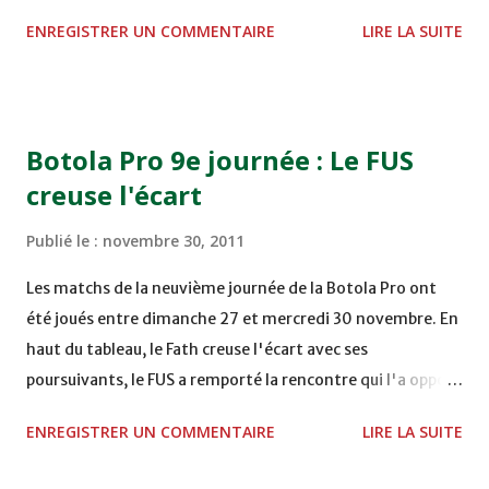
STADE M. LAGHDAF - LAAYOUNE 15H00 DHJ 0 - 0 KAC au
ENREGISTRER UN COMMENTAIRE
LIRE LA SUITE
TERRAIN EL ABDI - EL JADIDA 16h30 OCK 0 - 1 HUSA
COMPLEXE OCP - KHOURIBGA Lundi 05/12/2011
15H00 MAT - CRA au STADE SANIAT RMEL - TETOUANE
15h00 IZK - CODM au STADE 18 NOVEMBRE - KHEMISET
Botola Pro 9e journée : Le FUS
Mardi 06/12/2011 15H00 WAF - OCS au COMPLEXE SPORTIF
creuse l'écart
DE FES - FES WAC - MAS Reporté pour cause de finale de la
coupe de la CAF COMPLEXE SPORTIF MOHAMMED
Publié le :
novembre 30, 2011
VCASABLANCA
Les matchs de la neuvième journée de la Botola Pro ont
été joués entre dimanche 27 et mercredi 30 novembre. En
haut du tableau, le Fath creuse l'écart avec ses
poursuivants, le FUS a remporté la rencontre qui l'a opposé
à la Hassania d'Agadir au stade Al Inbiâat sur le score de 1 -
ENREGISTRER UN COMMENTAIRE
LIRE LA SUITE
2, Badr Kachani a ouvert la marque à la 38e pour les
visiteurs qui ont été rattrapés à la 74e sur un penalty