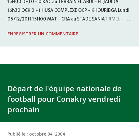
15H00 DHJ 0 - 0 KAC au TERRAIN EL ABDI - EL JADIDA
16h30 OCK 0 - 1 HUSA COMPLEXE OCP - KHOURIBGA Lundi
05/12/2011 15H00 MAT - CRA au STADE SANIAT RMEL -
TETOUANE 15h00 IZK - CODM au STADE 18 NOVEMBRE -
ENREGISTRER UN COMMENTAIRE
KHEMISET Mardi 06/12/2011 15H00 WAF - OCS au
COMPLEXE SPORTIF DE FES - FES WAC - MAS Reporté pour
cause de finale de la coupe de la CAF COMPLEXE SPORTIF
MOHAMMED VCASABLANCA
Départ de l'équipe nationale de
football pour Conakry vendredi
prochain
Publié le :
octobre 04, 2004