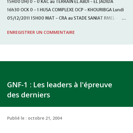
15H00 DHJ 0 - 0 KAC au TERRAIN EL ABDI - EL JADIDA
16h30 OCK 0 - 1 HUSA COMPLEXE OCP - KHOURIBGA Lundi
05/12/2011 15H00 MAT - CRA au STADE SANIAT RMEL -
TETOUANE 15h00 IZK - CODM au STADE 18 NOVEMBRE -
ENREGISTRER UN COMMENTAIRE
KHEMISET Mardi 06/12/2011 15H00 WAF - OCS au
COMPLEXE SPORTIF DE FES - FES WAC - MAS Reporté pour
cause de finale de la coupe de la CAF COMPLEXE SPORTIF
MOHAMMED VCASABLANCA
GNF-1 : Les leaders à l'épreuve
des derniers
Publié le :
octobre 21, 2004