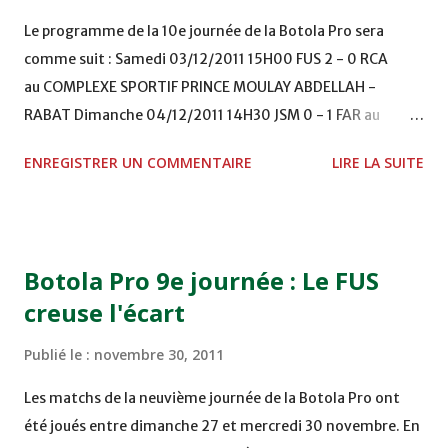
Le programme de la 10e journée de la Botola Pro sera
comme suit : Samedi 03/12/2011 15H00 FUS 2 - 0 RCA
au COMPLEXE SPORTIF PRINCE MOULAY ABDELLAH -
RABAT Dimanche 04/12/2011 14H30 JSM 0 - 1 FAR au
STADE M. LAGHDAF - LAAYOUNE 15H00 DHJ 0 - 0 KAC au
ENREGISTRER UN COMMENTAIRE
LIRE LA SUITE
TERRAIN EL ABDI - EL JADIDA 16h30 OCK 0 - 1 HUSA
COMPLEXE OCP - KHOURIBGA Lundi 05/12/2011
15H00 MAT - CRA au STADE SANIAT RMEL - TETOUANE
15h00 IZK - CODM au STADE 18 NOVEMBRE - KHEMISET
Botola Pro 9e journée : Le FUS
Mardi 06/12/2011 15H00 WAF - OCS au COMPLEXE SPORTIF
creuse l'écart
DE FES - FES WAC - MAS Reporté pour cause de finale de la
coupe de la CAF COMPLEXE SPORTIF MOHAMMED
Publié le :
novembre 30, 2011
VCASABLANCA
Les matchs de la neuvième journée de la Botola Pro ont
été joués entre dimanche 27 et mercredi 30 novembre. En