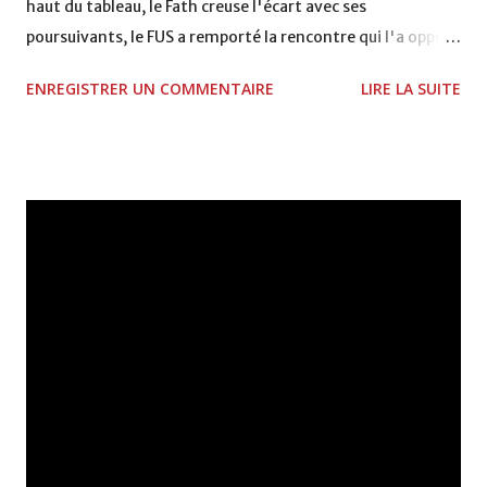
haut du tableau, le Fath creuse l'écart avec ses
poursuivants, le FUS a remporté la rencontre qui l'a opposé
à la Hassania d'Agadir au stade Al Inbiâat sur le score de 1 -
ENREGISTRER UN COMMENTAIRE
LIRE LA SUITE
2, Badr Kachani a ouvert la marque à la 38e pour les
visiteurs qui ont été rattrapés à la 74e sur un penalty
transformé par Mourad Batana, les leaders du
championnat ont maintenu leur pression sur le but des
joueurs soussis, et ont réussi à mener au score à la dernière
minute du temps réglementaire grâce à un but de Mourad
Benchrifa. Son poursuivant direct le CRA de son coté a
chuté à domicile face à l'OCK sur le score de 0 - 2. La
bonne affaire de la semaine a été réalisée par le Moghreb
de Tetouan qui s'est hissé à la deuxième place après avoir
remporté trois précieux points sur la pelouse du complexe
Moulay Abdallah face aux FAR grâce à un but marqué par
Abdeladim Khadrouf à la 61e...