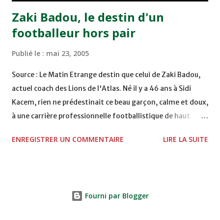
Zaki Badou, le destin d'un
footballeur hors pair
Publié le :
mai 23, 2005
Source : Le Matin Etrange destin que celui de Zaki Badou,
actuel coach des Lions de l'Atlas. Né il y a 46 ans à Sidi
Kacem, rien ne prédestinait ce beau garçon, calme et doux,
à une carrière professionnelle footballistique de haut
rang. Car passionné par la chasse, héritage d'un père,
ENREGISTRER UN COMMENTAIRE
LIRE LA SUITE
également féru des armes, le jeune Zaki aura sa première
carabine à l'âge de …5 ans ! Passion qu'il va conjuguer par
la suite avec la plongée sous-marine. Des moments qui
permettent au sélectionneur national de décongestionner
Fourni par Blogger
lorsque la pression s'appesantit. Mais comme pour tous
les jeunes de son âge, l'appel du ballon rond est