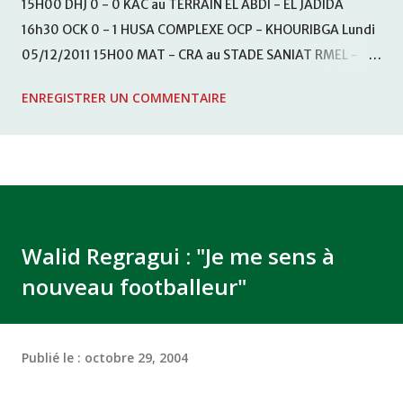
15H00 DHJ 0 - 0 KAC au TERRAIN EL ABDI - EL JADIDA
16h30 OCK 0 - 1 HUSA COMPLEXE OCP - KHOURIBGA Lundi
05/12/2011 15H00 MAT - CRA au STADE SANIAT RMEL -
TETOUANE 15h00 IZK - CODM au STADE 18 NOVEMBRE -
ENREGISTRER UN COMMENTAIRE
KHEMISET Mardi 06/12/2011 15H00 WAF - OCS au
COMPLEXE SPORTIF DE FES - FES WAC - MAS Reporté pour
cause de finale de la coupe de la CAF COMPLEXE SPORTIF
MOHAMMED VCASABLANCA
Walid Regragui : "Je me sens à
nouveau footballeur"
Publié le :
octobre 29, 2004