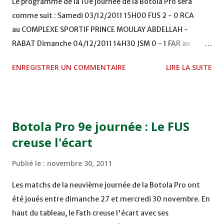
Le programme de la 10e journée de la Botola Pro sera
comme suit : Samedi 03/12/2011 15H00 FUS 2 - 0 RCA
au COMPLEXE SPORTIF PRINCE MOULAY ABDELLAH -
RABAT Dimanche 04/12/2011 14H30 JSM 0 - 1 FAR au
STADE M. LAGHDAF - LAAYOUNE 15H00 DHJ 0 - 0 KAC au
ENREGISTRER UN COMMENTAIRE
LIRE LA SUITE
TERRAIN EL ABDI - EL JADIDA 16h30 OCK 0 - 1 HUSA
COMPLEXE OCP - KHOURIBGA Lundi 05/12/2011
15H00 MAT - CRA au STADE SANIAT RMEL - TETOUANE
15h00 IZK - CODM au STADE 18 NOVEMBRE - KHEMISET
Botola Pro 9e journée : Le FUS
Mardi 06/12/2011 15H00 WAF - OCS au COMPLEXE SPORTIF
creuse l'écart
DE FES - FES WAC - MAS Reporté pour cause de finale de la
coupe de la CAF COMPLEXE SPORTIF MOHAMMED
Publié le :
novembre 30, 2011
VCASABLANCA
Les matchs de la neuvième journée de la Botola Pro ont
été joués entre dimanche 27 et mercredi 30 novembre. En
haut du tableau, le Fath creuse l'écart avec ses