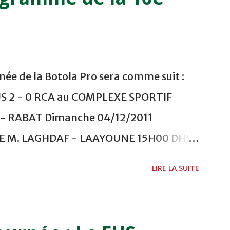
ée de la Botola Pro sera comme suit :
US 2 - 0 RCA au COMPLEXE SPORTIF
 RABAT Dimanche 04/12/2011
ADE M. LAGHDAF - LAAYOUNE 15H00 DHJ 0
 - EL JADIDA 16h30 OCK 0 - 1 HUSA
LIRE LA SUITE
 Lundi 05/12/2011 15H00 MAT - CRA
ETOUANE 15h00 IZK - CODM au STADE 18
i 06/12/2011 15H00 WAF - OCS au