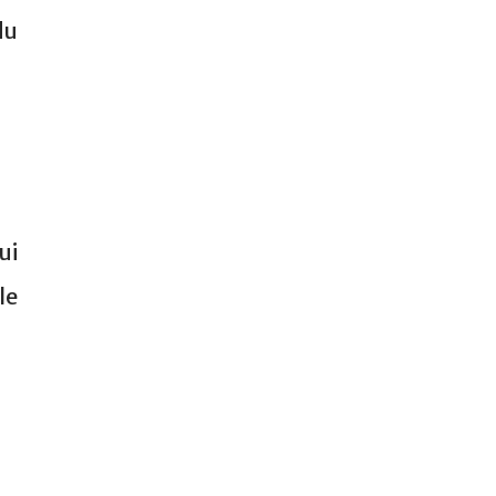
du
ui
le
.