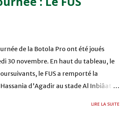
ournée : Le FUS
 FES WAC - MAS Reporté pour cause de
CAF COMPLEXE SPORTIF MOHAMMED
urnée de la Botola Pro ont été joués
di 30 novembre. En haut du tableau, le
poursuivants, le FUS a remporté la
a Hassania d'Agadir au stade Al Inbiâat
chani a ouvert la marque à la 38e pour les
LIRE LA SUITE
és à la 74e sur un penalty transformé par
 du championnat ont maintenu leur
s soussis, et ont réussi à mener au score à