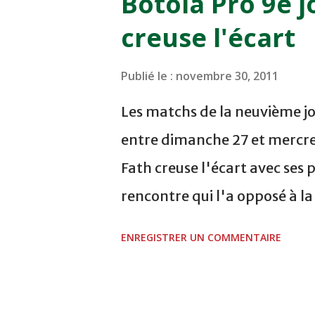
Botola Pro 9e j
COMPLEXE SPORTIF DE FES -
creuse l'écart
finale de la coupe de la 
VCASABLANCA
Publié le :
novembre 30, 2011
Les matchs de la neuvième jo
entre dimanche 27 et mercre
Fath creuse l'écart avec ses 
rencontre qui l'a opposé à l
sur le score de 1 - 2, Badr Ka
ENREGISTRER UN COMMENTAIRE
visiteurs qui ont été rattrap
Mourad Batana, les leaders
pression sur le but des joueur