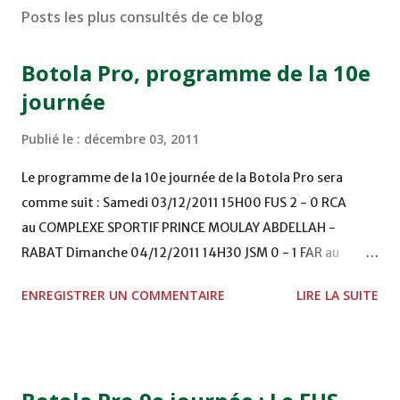
Posts les plus consultés de ce blog
Botola Pro, programme de la 10e
journée
Publié le :
décembre 03, 2011
Le programme de la 10e journée de la Botola Pro sera
comme suit : Samedi 03/12/2011 15H00 FUS 2 - 0 RCA
au COMPLEXE SPORTIF PRINCE MOULAY ABDELLAH -
RABAT Dimanche 04/12/2011 14H30 JSM 0 - 1 FAR au
STADE M. LAGHDAF - LAAYOUNE 15H00 DHJ 0 - 0 KAC au
ENREGISTRER UN COMMENTAIRE
LIRE LA SUITE
TERRAIN EL ABDI - EL JADIDA 16h30 OCK 0 - 1 HUSA
COMPLEXE OCP - KHOURIBGA Lundi 05/12/2011
15H00 MAT - CRA au STADE SANIAT RMEL - TETOUANE
15h00 IZK - CODM au STADE 18 NOVEMBRE - KHEMISET