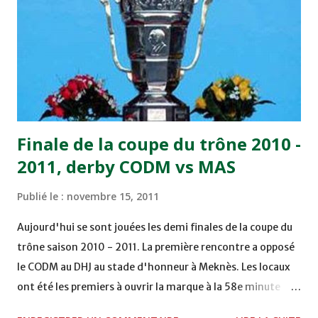
chuté à domicile face à l'OCK sur le score de 0 - 2. La
bonne affaire de la semaine a été réalisée par le Moghreb
de Tetouan qui s'est hissé à la deuxième place après avoir
remporté trois précieux points sur la pelouse du complexe
Moulay Abdallah face aux FAR grâce à un but marqué par
Abdeladim Khadrouf à la 61e...
Finale de la coupe du trône 2010 -
2011, derby CODM vs MAS
Publié le :
novembre 15, 2011
Aujourd'hui se sont jouées les demi finales de la coupe du
trône saison 2010 - 2011. La première rencontre a opposé
le CODM au DHJ au stade d'honneur à Meknès. Les locaux
ont été les premiers à ouvrir la marque à la 58e minute
grâce à un but d'Adil Hliouat. Les Doukkalis du DHJ ont