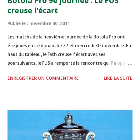
Botola Pro 9e journée : Le FUS
Mardi 06/12/2011 15H00 WAF - OCS au COMPLEXE SPORTIF
creuse l'écart
DE FES - FES WAC - MAS Reporté pour cause de finale de la
coupe de la CAF COMPLEXE SPORTIF MOHAMMED
Publié le :
novembre 30, 2011
VCASABLANCA
Les matchs de la neuvième journée de la Botola Pro ont
été joués entre dimanche 27 et mercredi 30 novembre. En
haut du tableau, le Fath creuse l'écart avec ses
poursuivants, le FUS a remporté la rencontre qui l'a opposé
à la Hassania d'Agadir au stade Al Inbiâat sur le score de 1 -
ENREGISTRER UN COMMENTAIRE
LIRE LA SUITE
2, Badr Kachani a ouvert la marque à la 38e pour les
visiteurs qui ont été rattrapés à la 74e sur un penalty
transformé par Mourad Batana, les leaders du
championnat ont maintenu leur pression sur le but des
joueurs soussis, et ont réussi à mener au score à la dernière
minute du temps réglementaire grâce à un but de Mourad
Benchrifa. Son poursuivant direct le CRA de son coté a