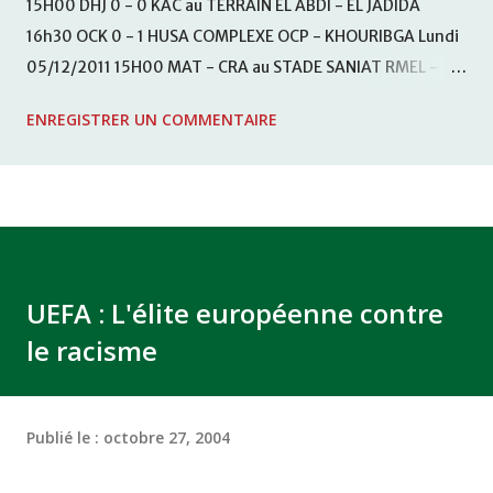
15H00 DHJ 0 - 0 KAC au TERRAIN EL ABDI - EL JADIDA
16h30 OCK 0 - 1 HUSA COMPLEXE OCP - KHOURIBGA Lundi
05/12/2011 15H00 MAT - CRA au STADE SANIAT RMEL -
TETOUANE 15h00 IZK - CODM au STADE 18 NOVEMBRE -
ENREGISTRER UN COMMENTAIRE
KHEMISET Mardi 06/12/2011 15H00 WAF - OCS au
COMPLEXE SPORTIF DE FES - FES WAC - MAS Reporté pour
cause de finale de la coupe de la CAF COMPLEXE SPORTIF
MOHAMMED VCASABLANCA
UEFA : L'élite européenne contre
le racisme
Publié le :
octobre 27, 2004