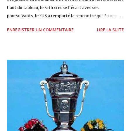
haut du tableau, le Fath creuse l'écart avec ses
poursuivants, le FUS a remporté la rencontre qui l'a opposé
à la Hassania d'Agadir au stade Al Inbiâat sur le score de 1 -
ENREGISTRER UN COMMENTAIRE
LIRE LA SUITE
2, Badr Kachani a ouvert la marque à la 38e pour les
visiteurs qui ont été rattrapés à la 74e sur un penalty
transformé par Mourad Batana, les leaders du
championnat ont maintenu leur pression sur le but des
joueurs soussis, et ont réussi à mener au score à la dernière
minute du temps réglementaire grâce à un but de Mourad
Benchrifa. Son poursuivant direct le CRA de son coté a
chuté à domicile face à l'OCK sur le score de 0 - 2. La
bonne affaire de la semaine a été réalisée par le Moghreb
de Tetouan qui s'est hissé à la deuxième place après avoir
remporté trois précieux points sur la pelouse du complexe
Moulay Abdallah face aux FAR grâce à un but marqué par
Abdeladim Khadrouf à la 61e...