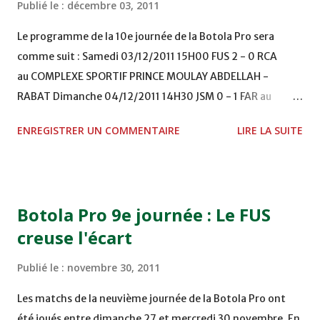
Publié le :
décembre 03, 2011
Le programme de la 10e journée de la Botola Pro sera
comme suit : Samedi 03/12/2011 15H00 FUS 2 - 0 RCA
au COMPLEXE SPORTIF PRINCE MOULAY ABDELLAH -
RABAT Dimanche 04/12/2011 14H30 JSM 0 - 1 FAR au
STADE M. LAGHDAF - LAAYOUNE 15H00 DHJ 0 - 0 KAC au
ENREGISTRER UN COMMENTAIRE
LIRE LA SUITE
TERRAIN EL ABDI - EL JADIDA 16h30 OCK 0 - 1 HUSA
COMPLEXE OCP - KHOURIBGA Lundi 05/12/2011
15H00 MAT - CRA au STADE SANIAT RMEL - TETOUANE
15h00 IZK - CODM au STADE 18 NOVEMBRE - KHEMISET
Botola Pro 9e journée : Le FUS
Mardi 06/12/2011 15H00 WAF - OCS au COMPLEXE SPORTIF
creuse l'écart
DE FES - FES WAC - MAS Reporté pour cause de finale de la
coupe de la CAF COMPLEXE SPORTIF MOHAMMED
Publié le :
novembre 30, 2011
VCASABLANCA
Les matchs de la neuvième journée de la Botola Pro ont
été joués entre dimanche 27 et mercredi 30 novembre. En