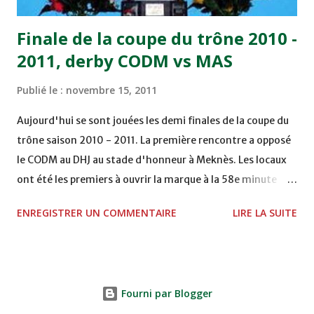
Finale de la coupe du trône 2010 -
2011, derby CODM vs MAS
Publié le :
novembre 15, 2011
Aujourd'hui se sont jouées les demi finales de la coupe du
trône saison 2010 - 2011. La première rencontre a opposé
le CODM au DHJ au stade d'honneur à Meknès. Les locaux
ont été les premiers à ouvrir la marque à la 58e minute
grâce à un but d'Adil Hliouat. Les Doukkalis du DHJ ont
ENREGISTRER UN COMMENTAIRE
LIRE LA SUITE
réagi et ont failli égaliser sur pénalty à la 74e, mais
Abderrahim Chakir n'a pas réussi à le transformer. La
rencontre se termine sur le score d'un but à zéro
permettant ainsi au club de Meknès, promu cette année en
Fourni par Blogger
première division après plusieurs années passées loin des