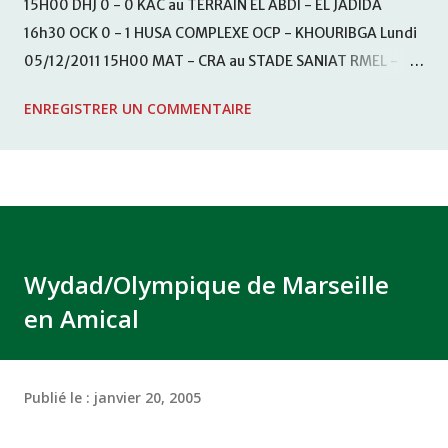
15H00 DHJ 0 - 0 KAC au TERRAIN EL ABDI - EL JADIDA
16h30 OCK 0 - 1 HUSA COMPLEXE OCP - KHOURIBGA Lundi
05/12/2011 15H00 MAT - CRA au STADE SANIAT RMEL -
TETOUANE 15h00 IZK - CODM au STADE 18 NOVEMBRE -
ENREGISTRER UN COMMENTAIRE
KHEMISET Mardi 06/12/2011 15H00 WAF - OCS au
COMPLEXE SPORTIF DE FES - FES WAC - MAS Reporté pour
cause de finale de la coupe de la CAF COMPLEXE SPORTIF
MOHAMMED VCASABLANCA
Wydad/Olympique de Marseille
en Amical
Publié le :
janvier 20, 2005