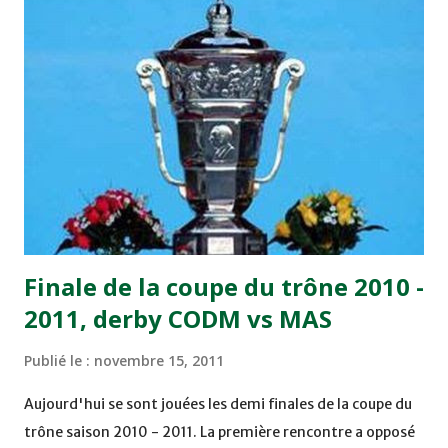
joueurs soussis, et ont réussi à mener au score à la dernière
minute du temps réglementaire grâce à un but de Mourad
Benchrifa. Son poursuivant direct le CRA de son coté a
chuté à domicile face à l'OCK sur le score de 0 - 2. La
bonne affaire de la semaine a été réalisée par le Moghreb
de Tetouan qui s'est hissé à la deuxième place après avoir
remporté trois précieux points sur la pelouse du complexe
Moulay Abdallah face aux FAR grâce à un but marqué par
Abdeladim Khadrouf à la 61e...
Finale de la coupe du trône 2010 -
2011, derby CODM vs MAS
Publié le :
novembre 15, 2011
Aujourd'hui se sont jouées les demi finales de la coupe du
trône saison 2010 - 2011. La première rencontre a opposé