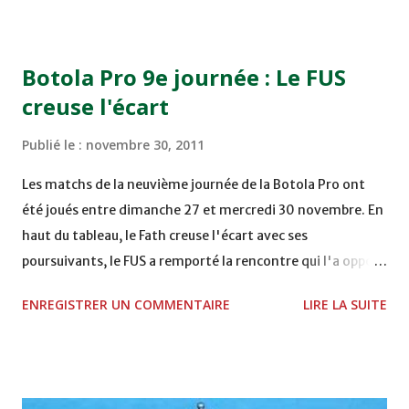
COMPLEXE OCP - KHOURIBGA Lundi 05/12/2011
15H00 MAT - CRA au STADE SANIAT RMEL - TETOUANE
15h00 IZK - CODM au STADE 18 NOVEMBRE - KHEMISET
Botola Pro 9e journée : Le FUS
Mardi 06/12/2011 15H00 WAF - OCS au COMPLEXE SPORTIF
creuse l'écart
DE FES - FES WAC - MAS Reporté pour cause de finale de la
coupe de la CAF COMPLEXE SPORTIF MOHAMMED
Publié le :
novembre 30, 2011
VCASABLANCA
Les matchs de la neuvième journée de la Botola Pro ont
été joués entre dimanche 27 et mercredi 30 novembre. En
haut du tableau, le Fath creuse l'écart avec ses
poursuivants, le FUS a remporté la rencontre qui l'a opposé
à la Hassania d'Agadir au stade Al Inbiâat sur le score de 1 -
ENREGISTRER UN COMMENTAIRE
LIRE LA SUITE
2, Badr Kachani a ouvert la marque à la 38e pour les
visiteurs qui ont été rattrapés à la 74e sur un penalty
transformé par Mourad Batana, les leaders du
championnat ont maintenu leur pression sur le but des