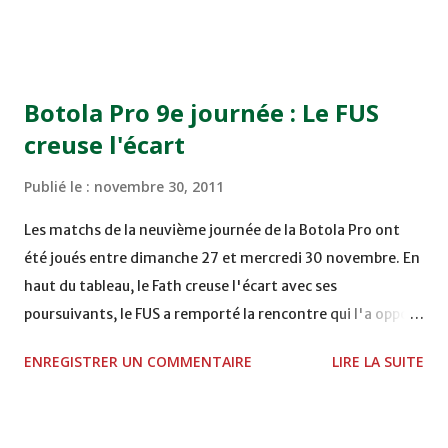
TERRAIN EL ABDI - EL JADIDA 16h30 OCK 0 - 1 HUSA
COMPLEXE OCP - KHOURIBGA Lundi 05/12/2011
15H00 MAT - CRA au STADE SANIAT RMEL - TETOUANE
15h00 IZK - CODM au STADE 18 NOVEMBRE - KHEMISET
Botola Pro 9e journée : Le FUS
Mardi 06/12/2011 15H00 WAF - OCS au COMPLEXE SPORTIF
creuse l'écart
DE FES - FES WAC - MAS Reporté pour cause de finale de la
coupe de la CAF COMPLEXE SPORTIF MOHAMMED
Publié le :
novembre 30, 2011
VCASABLANCA
Les matchs de la neuvième journée de la Botola Pro ont
été joués entre dimanche 27 et mercredi 30 novembre. En
haut du tableau, le Fath creuse l'écart avec ses
poursuivants, le FUS a remporté la rencontre qui l'a opposé
à la Hassania d'Agadir au stade Al Inbiâat sur le score de 1 -
ENREGISTRER UN COMMENTAIRE
LIRE LA SUITE
2, Badr Kachani a ouvert la marque à la 38e pour les
visiteurs qui ont été rattrapés à la 74e sur un penalty
transformé par Mourad Batana, les leaders du