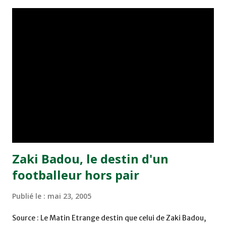
championnat ont maintenu leur pression sur le but des
joueurs soussis, et ont réussi à mener au score à la dernière
minute du temps réglementaire grâce à un but de Mourad
Benchrifa. Son poursuivant direct le CRA de son coté a
chuté à domicile face à l'OCK sur le score de 0 - 2. La
bonne affaire de la semaine a été réalisée par le Moghreb
de Tetouan qui s'est hissé à la deuxième place après avoir
remporté trois précieux points sur la pelouse du complexe
Moulay Abdallah face aux FAR grâce à un but marqué par
Abdeladim Khadrouf à la 61e...
Zaki Badou, le destin d'un
footballeur hors pair
Publié le :
mai 23, 2005
Source : Le Matin Etrange destin que celui de Zaki Badou,