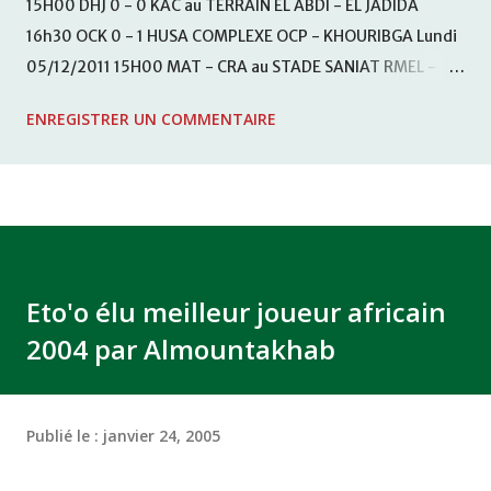
15H00 DHJ 0 - 0 KAC au TERRAIN EL ABDI - EL JADIDA
16h30 OCK 0 - 1 HUSA COMPLEXE OCP - KHOURIBGA Lundi
05/12/2011 15H00 MAT - CRA au STADE SANIAT RMEL -
TETOUANE 15h00 IZK - CODM au STADE 18 NOVEMBRE -
ENREGISTRER UN COMMENTAIRE
KHEMISET Mardi 06/12/2011 15H00 WAF - OCS au
COMPLEXE SPORTIF DE FES - FES WAC - MAS Reporté pour
cause de finale de la coupe de la CAF COMPLEXE SPORTIF
MOHAMMED VCASABLANCA
Eto'o élu meilleur joueur africain
2004 par Almountakhab
Publié le :
janvier 24, 2005