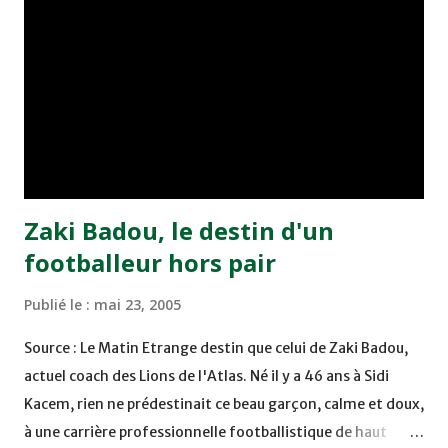
Benchrifa. Son poursuivant direct le CRA de son coté a
chuté à domicile face à l'OCK sur le score de 0 - 2. La
bonne affaire de la semaine a été réalisée par le Moghreb
de Tetouan qui s'est hissé à la deuxième place après avoir
remporté trois précieux points sur la pelouse du complexe
Moulay Abdallah face aux FAR grâce à un but marqué par
Abdeladim Khadrouf à la 61e...
Zaki Badou, le destin d'un
footballeur hors pair
Publié le :
mai 23, 2005
Source : Le Matin Etrange destin que celui de Zaki Badou,
actuel coach des Lions de l'Atlas. Né il y a 46 ans à Sidi
Kacem, rien ne prédestinait ce beau garçon, calme et doux,
à une carrière professionnelle footballistique de haut