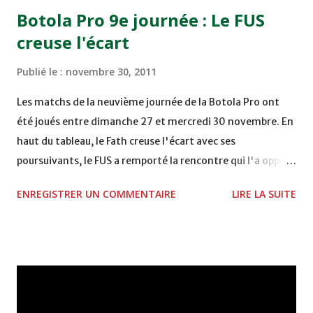
15h00 IZK - CODM au STADE 18 NOVEMBRE - KHEMISET
Botola Pro 9e journée : Le FUS
Mardi 06/12/2011 15H00 WAF - OCS au COMPLEXE SPORTIF
creuse l'écart
DE FES - FES WAC - MAS Reporté pour cause de finale de la
coupe de la CAF COMPLEXE SPORTIF MOHAMMED
Publié le :
novembre 30, 2011
VCASABLANCA
Les matchs de la neuvième journée de la Botola Pro ont
été joués entre dimanche 27 et mercredi 30 novembre. En
haut du tableau, le Fath creuse l'écart avec ses
poursuivants, le FUS a remporté la rencontre qui l'a opposé
à la Hassania d'Agadir au stade Al Inbiâat sur le score de 1 -
ENREGISTRER UN COMMENTAIRE
LIRE LA SUITE
2, Badr Kachani a ouvert la marque à la 38e pour les
visiteurs qui ont été rattrapés à la 74e sur un penalty
transformé par Mourad Batana, les leaders du
championnat ont maintenu leur pression sur le but des
joueurs soussis, et ont réussi à mener au score à la dernière
minute du temps réglementaire grâce à un but de Mourad