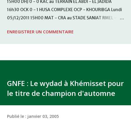
15H00 DHJ 0 - 0 KAC au TERRAIN EL ABDI - EL JADIDA
16h30 OCK 0 - 1 HUSA COMPLEXE OCP - KHOURIBGA Lundi
05/12/2011 15H00 MAT - CRA au STADE SANIAT RMEL -
TETOUANE 15h00 IZK - CODM au STADE 18 NOVEMBRE -
ENREGISTRER UN COMMENTAIRE
KHEMISET Mardi 06/12/2011 15H00 WAF - OCS au
COMPLEXE SPORTIF DE FES - FES WAC - MAS Reporté pour
cause de finale de la coupe de la CAF COMPLEXE SPORTIF
MOHAMMED VCASABLANCA
GNFE : Le wydad à Khémisset pour
le titre de champion d'automne
Publié le :
janvier 03, 2005