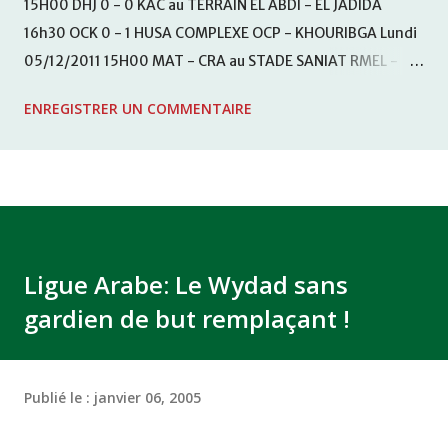
15H00 DHJ 0 - 0 KAC au TERRAIN EL ABDI - EL JADIDA
16h30 OCK 0 - 1 HUSA COMPLEXE OCP - KHOURIBGA Lundi
05/12/2011 15H00 MAT - CRA au STADE SANIAT RMEL -
TETOUANE 15h00 IZK - CODM au STADE 18 NOVEMBRE -
ENREGISTRER UN COMMENTAIRE
KHEMISET Mardi 06/12/2011 15H00 WAF - OCS au
COMPLEXE SPORTIF DE FES - FES WAC - MAS Reporté pour
cause de finale de la coupe de la CAF COMPLEXE SPORTIF
MOHAMMED VCASABLANCA
Ligue Arabe: Le Wydad sans
gardien de but remplaçant !
Publié le :
janvier 06, 2005