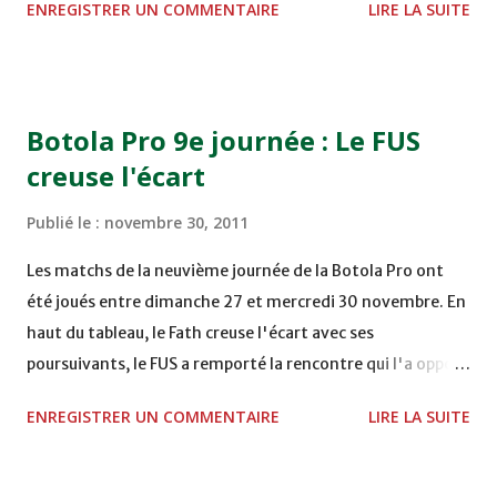
ENREGISTRER UN COMMENTAIRE
LIRE LA SUITE
TERRAIN EL ABDI - EL JADIDA 16h30 OCK 0 - 1 HUSA
COMPLEXE OCP - KHOURIBGA Lundi 05/12/2011
15H00 MAT - CRA au STADE SANIAT RMEL - TETOUANE
15h00 IZK - CODM au STADE 18 NOVEMBRE - KHEMISET
Botola Pro 9e journée : Le FUS
Mardi 06/12/2011 15H00 WAF - OCS au COMPLEXE SPORTIF
creuse l'écart
DE FES - FES WAC - MAS Reporté pour cause de finale de la
coupe de la CAF COMPLEXE SPORTIF MOHAMMED
Publié le :
novembre 30, 2011
VCASABLANCA
Les matchs de la neuvième journée de la Botola Pro ont
été joués entre dimanche 27 et mercredi 30 novembre. En
haut du tableau, le Fath creuse l'écart avec ses
poursuivants, le FUS a remporté la rencontre qui l'a opposé
à la Hassania d'Agadir au stade Al Inbiâat sur le score de 1 -
ENREGISTRER UN COMMENTAIRE
LIRE LA SUITE
2, Badr Kachani a ouvert la marque à la 38e pour les
visiteurs qui ont été rattrapés à la 74e sur un penalty
transformé par Mourad Batana, les leaders du