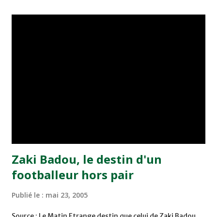
championnat ont maintenu leur pression sur le but des
joueurs soussis, et ont réussi à mener au score à la dernière
minute du temps réglementaire grâce à un but de Mourad
Benchrifa. Son poursuivant direct le CRA de son coté a
chuté à domicile face à l'OCK sur le score de 0 - 2. La
bonne affaire de la semaine a été réalisée par le Moghreb
de Tetouan qui s'est hissé à la deuxième place après avoir
remporté trois précieux points sur la pelouse du complexe
Moulay Abdallah face aux FAR grâce à un but marqué par
Abdeladim Khadrouf à la 61e...
Zaki Badou, le destin d'un
footballeur hors pair
Publié le :
mai 23, 2005
Source : Le Matin Etrange destin que celui de Zaki Badou,