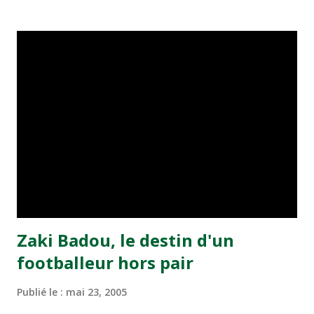
transformé par Mourad Batana, les leaders du
championnat ont maintenu leur pression sur le but des
joueurs soussis, et ont réussi à mener au score à la dernière
minute du temps réglementaire grâce à un but de Mourad
Benchrifa. Son poursuivant direct le CRA de son coté a
chuté à domicile face à l'OCK sur le score de 0 - 2. La
bonne affaire de la semaine a été réalisée par le Moghreb
de Tetouan qui s'est hissé à la deuxième place après avoir
remporté trois précieux points sur la pelouse du complexe
Moulay Abdallah face aux FAR grâce à un but marqué par
Abdeladim Khadrouf à la 61e...
Zaki Badou, le destin d'un
footballeur hors pair
Publié le :
mai 23, 2005