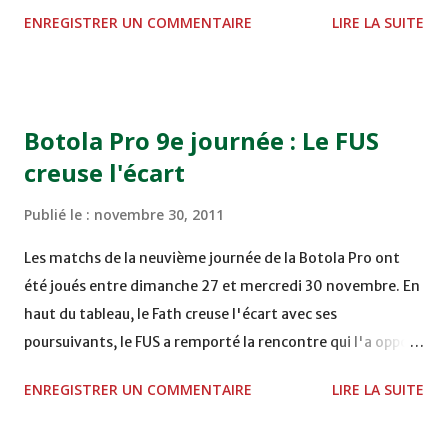
STADE M. LAGHDAF - LAAYOUNE 15H00 DHJ 0 - 0 KAC au
ENREGISTRER UN COMMENTAIRE
LIRE LA SUITE
TERRAIN EL ABDI - EL JADIDA 16h30 OCK 0 - 1 HUSA
COMPLEXE OCP - KHOURIBGA Lundi 05/12/2011
15H00 MAT - CRA au STADE SANIAT RMEL - TETOUANE
15h00 IZK - CODM au STADE 18 NOVEMBRE - KHEMISET
Botola Pro 9e journée : Le FUS
Mardi 06/12/2011 15H00 WAF - OCS au COMPLEXE SPORTIF
creuse l'écart
DE FES - FES WAC - MAS Reporté pour cause de finale de la
coupe de la CAF COMPLEXE SPORTIF MOHAMMED
Publié le :
novembre 30, 2011
VCASABLANCA
Les matchs de la neuvième journée de la Botola Pro ont
été joués entre dimanche 27 et mercredi 30 novembre. En
haut du tableau, le Fath creuse l'écart avec ses
poursuivants, le FUS a remporté la rencontre qui l'a opposé
à la Hassania d'Agadir au stade Al Inbiâat sur le score de 1 -
ENREGISTRER UN COMMENTAIRE
LIRE LA SUITE
2, Badr Kachani a ouvert la marque à la 38e pour les
visiteurs qui ont été rattrapés à la 74e sur un penalty