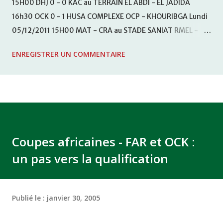
15H00 DHJ 0 - 0 KAC au TERRAIN EL ABDI - EL JADIDA
16h30 OCK 0 - 1 HUSA COMPLEXE OCP - KHOURIBGA Lundi
05/12/2011 15H00 MAT - CRA au STADE SANIAT RMEL -
TETOUANE 15h00 IZK - CODM au STADE 18 NOVEMBRE -
ENREGISTRER UN COMMENTAIRE
KHEMISET Mardi 06/12/2011 15H00 WAF - OCS au
COMPLEXE SPORTIF DE FES - FES WAC - MAS Reporté pour
cause de finale de la coupe de la CAF COMPLEXE SPORTIF
MOHAMMED VCASABLANCA
Coupes africaines - FAR et OCK :
un pas vers la qualification
Publié le :
janvier 30, 2005