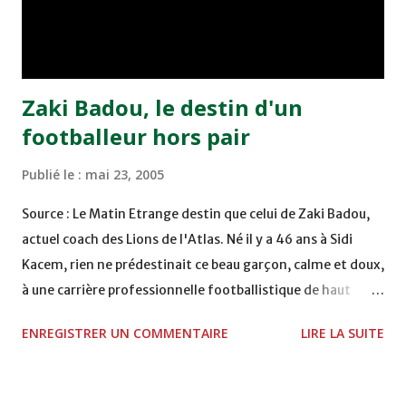
remporté trois précieux points sur la pelouse du complexe
Moulay Abdallah face aux FAR grâce à un but marqué par
Abdeladim Khadrouf à la 61e...
Zaki Badou, le destin d'un
footballeur hors pair
Publié le :
mai 23, 2005
Source : Le Matin Etrange destin que celui de Zaki Badou,
actuel coach des Lions de l'Atlas. Né il y a 46 ans à Sidi
Kacem, rien ne prédestinait ce beau garçon, calme et doux,
à une carrière professionnelle footballistique de haut
rang. Car passionné par la chasse, héritage d'un père,
ENREGISTRER UN COMMENTAIRE
LIRE LA SUITE
également féru des armes, le jeune Zaki aura sa première
carabine à l'âge de …5 ans ! Passion qu'il va conjuguer par
la suite avec la plongée sous-marine. Des moments qui