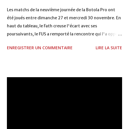
VCASABLANCA
Les matchs de la neuvième journée de la Botola Pro ont
été joués entre dimanche 27 et mercredi 30 novembre. En
haut du tableau, le Fath creuse l'écart avec ses
poursuivants, le FUS a remporté la rencontre qui l'a opposé
à la Hassania d'Agadir au stade Al Inbiâat sur le score de 1 -
ENREGISTRER UN COMMENTAIRE
LIRE LA SUITE
2, Badr Kachani a ouvert la marque à la 38e pour les
visiteurs qui ont été rattrapés à la 74e sur un penalty
transformé par Mourad Batana, les leaders du
championnat ont maintenu leur pression sur le but des
joueurs soussis, et ont réussi à mener au score à la dernière
minute du temps réglementaire grâce à un but de Mourad
Benchrifa. Son poursuivant direct le CRA de son coté a
chuté à domicile face à l'OCK sur le score de 0 - 2. La
bonne affaire de la semaine a été réalisée par le Moghreb
de Tetouan qui s'est hissé à la deuxième place après avoir