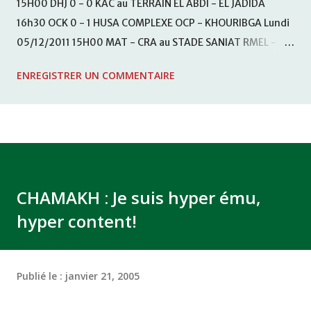
15H00 DHJ 0 - 0 KAC au TERRAIN EL ABDI - EL JADIDA
16h30 OCK 0 - 1 HUSA COMPLEXE OCP - KHOURIBGA Lundi
05/12/2011 15H00 MAT - CRA au STADE SANIAT RMEL -
TETOUANE 15h00 IZK - CODM au STADE 18 NOVEMBRE -
ENREGISTRER UN COMMENTAIRE
KHEMISET Mardi 06/12/2011 15H00 WAF - OCS au
COMPLEXE SPORTIF DE FES - FES WAC - MAS Reporté pour
cause de finale de la coupe de la CAF COMPLEXE SPORTIF
MOHAMMED VCASABLANCA
CHAMAKH : Je suis hyper ému,
hyper content!
Publié le :
janvier 21, 2005