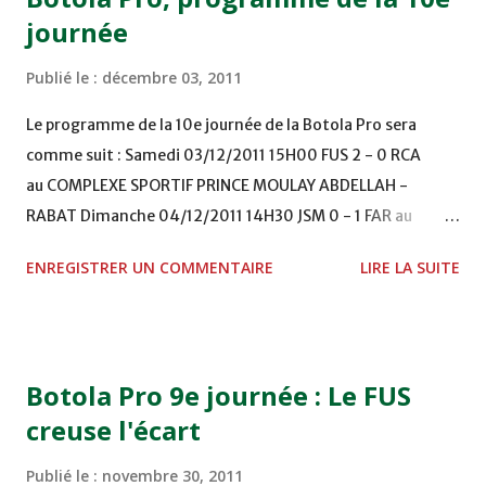
journée
Publié le :
décembre 03, 2011
Le programme de la 10e journée de la Botola Pro sera
comme suit : Samedi 03/12/2011 15H00 FUS 2 - 0 RCA
au COMPLEXE SPORTIF PRINCE MOULAY ABDELLAH -
RABAT Dimanche 04/12/2011 14H30 JSM 0 - 1 FAR au
STADE M. LAGHDAF - LAAYOUNE 15H00 DHJ 0 - 0 KAC au
ENREGISTRER UN COMMENTAIRE
LIRE LA SUITE
TERRAIN EL ABDI - EL JADIDA 16h30 OCK 0 - 1 HUSA
COMPLEXE OCP - KHOURIBGA Lundi 05/12/2011
15H00 MAT - CRA au STADE SANIAT RMEL - TETOUANE
15h00 IZK - CODM au STADE 18 NOVEMBRE - KHEMISET
Botola Pro 9e journée : Le FUS
Mardi 06/12/2011 15H00 WAF - OCS au COMPLEXE SPORTIF
creuse l'écart
DE FES - FES WAC - MAS Reporté pour cause de finale de la
coupe de la CAF COMPLEXE SPORTIF MOHAMMED
Publié le :
novembre 30, 2011